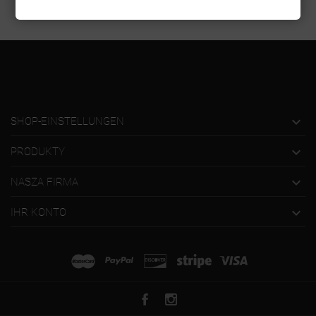

SHOP-EINSTELLUNGEN

PRODUKTY

NASZA FIRMA

IHR KONTO