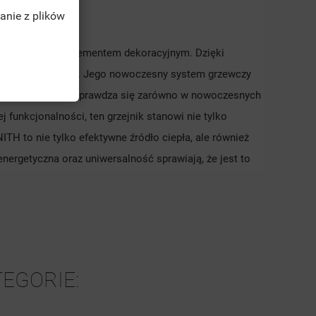
anie z plików
TĘ
ież designerskim elementem dekoracyjnym. Dzięki
ością energetyczną. Jego nowoczesny system grzewczy
ZÉNITH doskonale sprawdza się zarówno w nowoczesnych
j funkcjonalności, ten grzejnik stanowi nie tylko
TH to nie tylko efektywne źródło ciepła, ale również
nergetyczna oraz uniwersalność sprawiają, że jest to
TEGORIE: