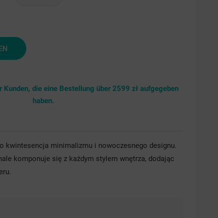
brny
srebrny
drobinki
EN
srebra
ür Kunden, die eine Bestellung über 2599 zł aufgegeben
haben.
to kwintesencja minimalizmu i nowoczesnego designu.
ale komponuje się z każdym stylem wnętrza, dodając
eru.