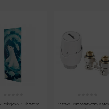
ermostatyczny Kątowy Do
Bateria Podtynkowa SIMP