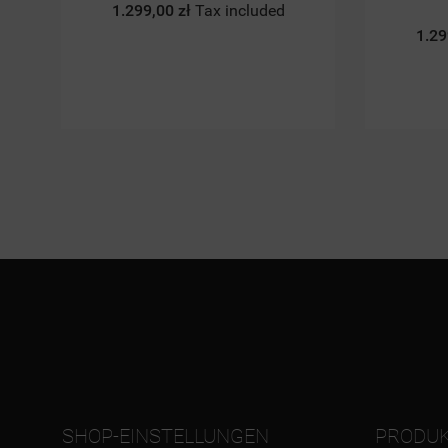
Art.17
Grzejni
1.299,00 zł
Tax included
169
SHOP-EINSTELLUNGEN
PRODU