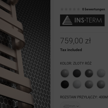
0 bewertungen
759,00 zł
Tax included
KOLOR: ZŁOTY RÓŻ
Szary
Grafit
Antracyt
Biał
struktura
struktura
poł
Czarna
Biały
Szary
4
ROZSTAW PRZYŁĄCZY: 400
struktura
mat
luty
struktura
RAL