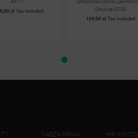
ków Dolno-Zasilanych Z
OMNIRES
Głowicą GT20
798,00 zł
Tax included
,00 zł
Tax included
Złoty
Czarny
Antyk
mat
jasny
KTY
NASZA FIRMA
IHR KONTO