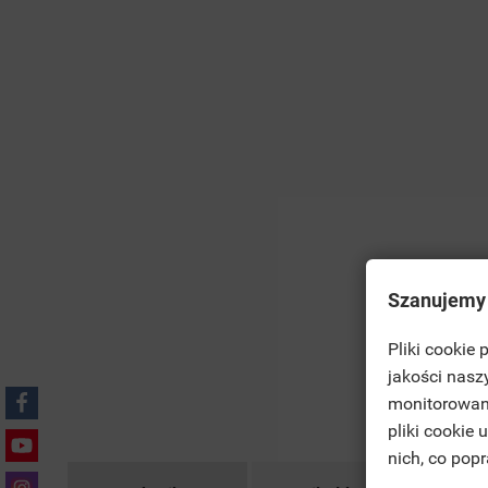
Szanujemy
Pliki cookie
((T
jakości nasz
AN
monitorowan
MO
pliki cookie
((L
SI
nich, co pop
HI