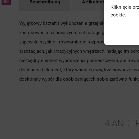
Beschreibung
Artikeldetails
Zu
Kliknięcie p
cookie.
Wyjątkowy kształt i wykończenie grzejnika łazienkowego 
zastosowaniu najnowszych technologii grzewczych, grzejn
zapewnia szybkie i równomierne rozprowadzanie ciepła, 
aranżacjach, jak i tradycyjnych wnętrzach, nadając im odro
niezbędny element wyposażenia pomieszczenia, ale równie
designerski element, który wnosi do wnętrza nowoczesnoś
doskonały wybór dla osób ceniących sobie zarówno funkc
4 ANDER