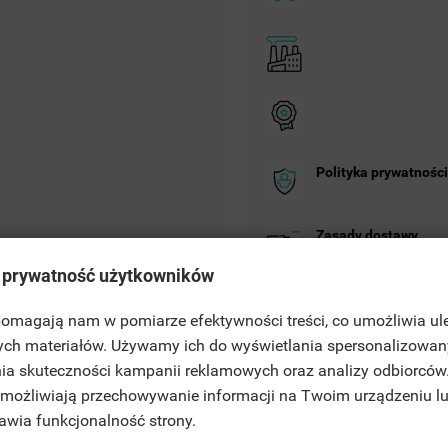
Polityka prywatności
Zasady dostawy
 prywatność użytkowników
Zasady zwrotu
 pomagają nam w pomiarze efektywności treści, co umożliwia ul
ITLE))
ych materiałów. Używamy ich do wyświetlania spersonalizowan
MELDEN
ia skuteczności kampanii reklamowych oraz analizy odbiorców
JE LISTY ŻYCZEŃ
 umożliwiają przechowywanie informacji na Twoim urządzeniu l
ABEL))
E MÜSSEN ANGEMELDET SEIN, UM ARTIKEL IHRER WUNSCHLISTE
rawia funkcjonalność strony.
NZUFÜGEN ZU KÖNNEN.