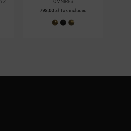
1.299,00 zł
Tax included
1