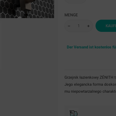
sre
MENGE
KAUF
Der Versand ist kostenlos f
Grzejnik łazienkowy ZÉNITH 
Jego elegancka forma doskon
mu niepowtarzalnego charakt