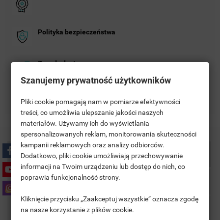
Polityka bezpieczeństwa
Zasady dostawy
Szanujemy prywatność użytkowników
Zasady zwrotu
Pliki cookie pomagają nam w pomiarze efektywności
treści, co umożliwia ulepszanie jakości naszych
materiałów. Używamy ich do wyświetlania
((TITLE))
SIGN IN
spersonalizowanych reklam, monitorowania skuteczności
kampanii reklamowych oraz analizy odbiorców.
MOJE LISTY ŻYCZEŃ
Description
((LABEL))
Dodatkowo, pliki cookie umożliwiają przechowywanie
YOU NEED TO BE LOGGED IN TO SAVE PRODUCTS IN YOUR
informacji na Twoim urządzeniu lub dostęp do nich, co
WISHLIST.
poprawia funkcjonalność strony.
Product Details
add_circle_outline
UTWÓRZ NOWĄ LISTĘ
Kliknięcie przycisku „Zaakceptuj wszystkie” oznacza zgodę
((CANCELTEXT))
((LOGINTEXT))
Comments
na nasze korzystanie z plików cookie.
((CANCELTEXT))
((CREATETEXT))