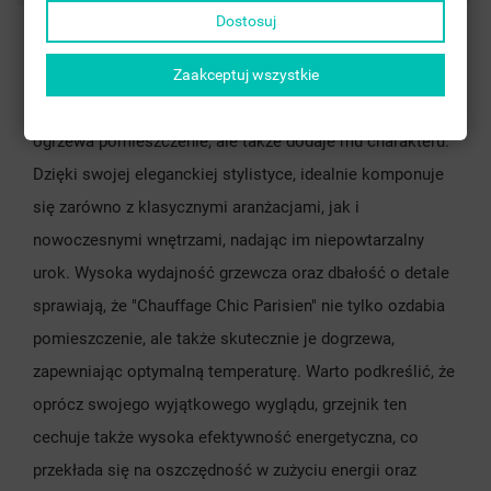
Dostosuj
Wykonany z wysokiej jakości materiałów, prezentuje się
niezwykle stylowo i nowocześnie, zachwycając swoim
Zaakceptuj wszystkie
wyglądem. Ten wyjątkowy grzejnik nie tylko efektywnie
ogrzewa pomieszczenie, ale także dodaje mu charakteru.
Dzięki swojej eleganckiej stylistyce, idealnie komponuje
się zarówno z klasycznymi aranżacjami, jak i
nowoczesnymi wnętrzami, nadając im niepowtarzalny
urok. Wysoka wydajność grzewcza oraz dbałość o detale
sprawiają, że "Chauffage Chic Parisien" nie tylko ozdabia
pomieszczenie, ale także skutecznie je dogrzewa,
zapewniając optymalną temperaturę. Warto podkreślić, że
oprócz swojego wyjątkowego wyglądu, grzejnik ten
cechuje także wysoka efektywność energetyczna, co
przekłada się na oszczędność w zużyciu energii oraz