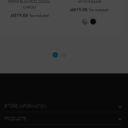
FERRO ELSA ECOLOGICAL
- WYSYŁKA24h
CHROM
zł419.00
Tax included
zł319.00
Tax included
Biały
Czarny
połysk
mat

STORE INFORMATION

PRODUCTS