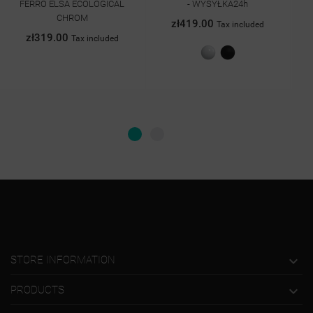
FERRO ELSA ECOLOGICAL
- WYSYŁKA24h
CHROM
zł419.00
Tax included
zł319.00
Tax included
Biały
Czarny
połysk
mat

STORE INFORMATION

PRODUCTS