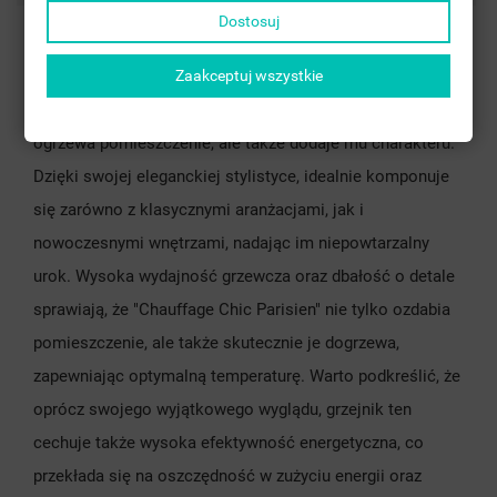
Dostosuj
Wykonany z wysokiej jakości materiałów, prezentuje się
niezwykle stylowo i nowocześnie, zachwycając swoim
Zaakceptuj wszystkie
wyglądem. Ten wyjątkowy grzejnik nie tylko efektywnie
ogrzewa pomieszczenie, ale także dodaje mu charakteru.
Dzięki swojej eleganckiej stylistyce, idealnie komponuje
się zarówno z klasycznymi aranżacjami, jak i
nowoczesnymi wnętrzami, nadając im niepowtarzalny
urok. Wysoka wydajność grzewcza oraz dbałość o detale
sprawiają, że "Chauffage Chic Parisien" nie tylko ozdabia
pomieszczenie, ale także skutecznie je dogrzewa,
zapewniając optymalną temperaturę. Warto podkreślić, że
oprócz swojego wyjątkowego wyglądu, grzejnik ten
cechuje także wysoka efektywność energetyczna, co
przekłada się na oszczędność w zużyciu energii oraz