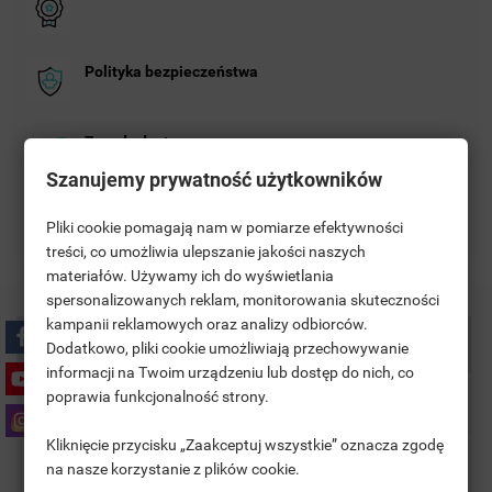
Polityka bezpieczeństwa
Zasady dostawy
Szanujemy prywatność użytkowników
Zasady zwrotu
Pliki cookie pomagają nam w pomiarze efektywności
treści, co umożliwia ulepszanie jakości naszych
materiałów. Używamy ich do wyświetlania
((TITLE))
SIGN IN
spersonalizowanych reklam, monitorowania skuteczności
kampanii reklamowych oraz analizy odbiorców.
MOJE LISTY ŻYCZEŃ
Description
((LABEL))
Dodatkowo, pliki cookie umożliwiają przechowywanie
YOU NEED TO BE LOGGED IN TO SAVE PRODUCTS IN YOUR
informacji na Twoim urządzeniu lub dostęp do nich, co
WISHLIST.
poprawia funkcjonalność strony.
Product Details
add_circle_outline
UTWÓRZ NOWĄ LISTĘ
Kliknięcie przycisku „Zaakceptuj wszystkie” oznacza zgodę
((CANCELTEXT))
((LOGINTEXT))
Comments
na nasze korzystanie z plików cookie.
((CANCELTEXT))
((CREATETEXT))