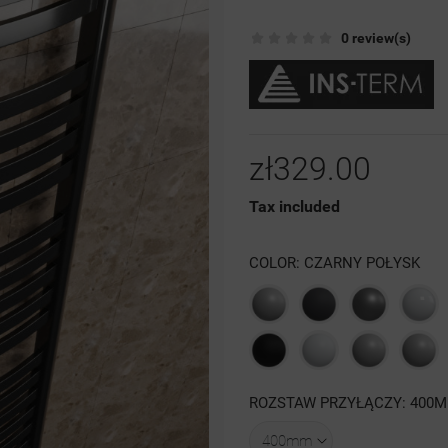
0 review(s)
zł329.00
Tax included
COLOR: CZARNY POŁYSK
Szary
Grafit
Antracyt
Biał
struktura
struktura
poł
Czarna
Biały
Szary
4
ROZSTAW PRZYŁĄCZY: 400
struktura
mat
luty
struktura
RAL