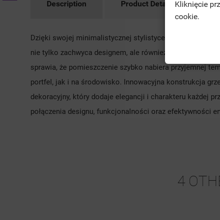
Description
Product Details
Ac
Kliknięcie p
cookie.
Dzięki swojej minimalistycznej stylistyce doskonale wpis
nie tylko zachwyca designem, ale również oferuje dosko
sprawia, że pomieszczenie szybko nabiera przyjemnej te
portfel, jak i na środowisko. Innowacyjna konstrukcja gr
dekoracyjny, który dodaje elegancji i charakteru każdej prz
połączenia designu, funkcjonalności oraz efektywności e
4 OTH