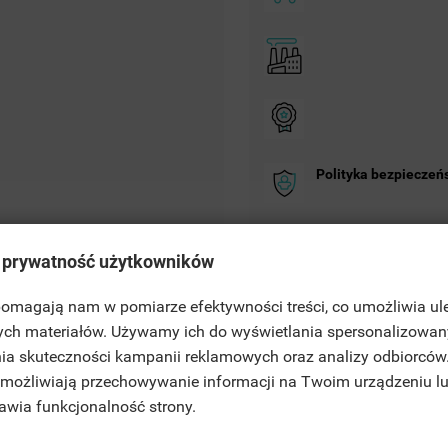
Polityka bezpieczeń
Zasady dostawy
 prywatność użytkowników
Zasady zwrotu
 pomagają nam w pomiarze efektywności treści, co umożliwia ul
ITLE))
ych materiałów. Używamy ich do wyświetlania spersonalizowan
GN IN
ia skuteczności kampanii reklamowych oraz analizy odbiorców
JE LISTY ŻYCZEŃ
 umożliwiają przechowywanie informacji na Twoim urządzeniu l
ABEL))
U NEED TO BE LOGGED IN TO SAVE PRODUCTS IN YOUR WISHLIST.
rawia funkcjonalność strony.