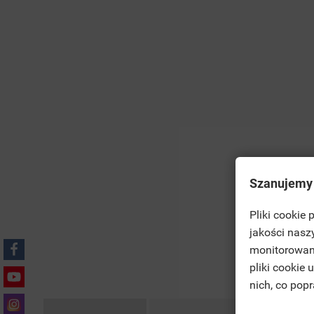
Szanujemy
Pliki cookie
((T
jakości nasz
SI
monitorowan
MO
pliki cookie
((L
YO
nich, co pop