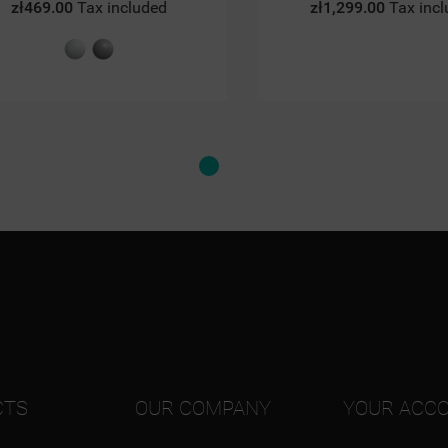
469.00
Tax included
zł1,299.00
Tax included
Biały
Chrom
mat
struktura
CTS
OUR COMPANY
YOUR ACC