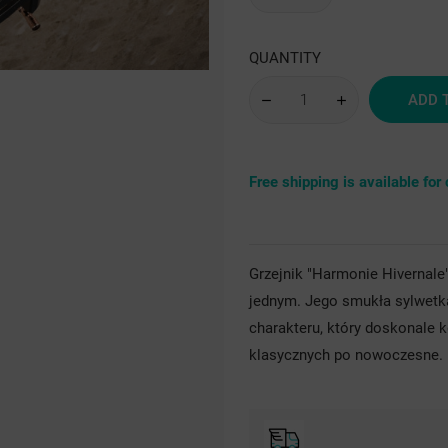
sre
QUANTITY
ADD 
Free shipping is available fo
Grzejnik "Harmonie Hivernale"
jednym. Jego smukła sylwetka
charakteru, który doskonale 
klasycznych po nowoczesne.