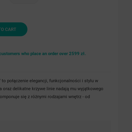
brny
srebrny
drobinki
TO CART
srebra
r customers who place an order over 2599 zł.
 to połączenie elegancji, funkcjonalności i stylu w
 oraz delikatne krzywe linie nadają mu wyjątkowego
komponuje się z różnymi rodzajami wnętrz - od