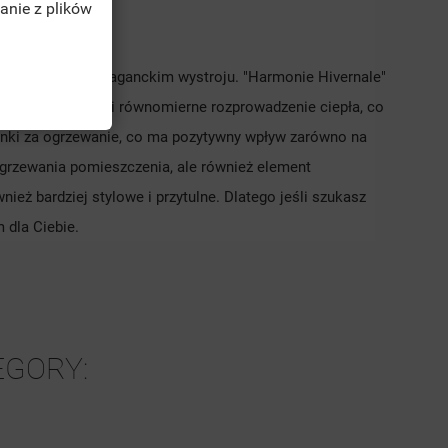
anie z plików
TĘ
o bardziej ekstrawaganckim wystroju. "Harmonie Hivernale"
apewnia szybkie i równomierne rozprowadzenie ciepła, co
unki za ogrzewanie, co ma pozytywny wpływ zarówno na
 ogrzewania pomieszczenia, ale również element
wnież bardziej stylowe i przytulne. Dlatego jeśli szukasz
 dla Ciebie.
EGORY: