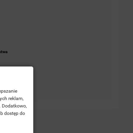
stwa
epszanie
ych reklam,
. Dodatkowo,
ub dostęp do