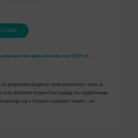
brny
srebrny
drobinki
TO CART
srebra
r customers who place an order over 2599 zł.
 to połączenie elegancji, funkcjonalności i stylu w
 oraz delikatne krzywe linie nadają mu wyjątkowego
komponuje się z różnymi rodzajami wnętrz - od