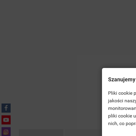
Szanujemy
Pliki cookie
((T
jakości nasz
SI
monitorowan
MO
pliki cookie
((L
YO
nich, co pop