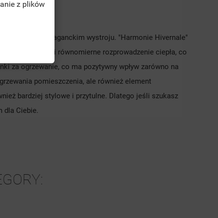
anie z plików
TĘ
o bardziej ekstrawaganckim wystroju. "Harmonie Hivernale"
apewnia szybkie i równomierne rozprowadzenie ciepła, co
unki za ogrzewanie, co ma pozytywny wpływ zarówno na
 ogrzewania pomieszczenia, ale również element
wnież bardziej stylowe i przytulne. Dlatego jeśli szukasz
 dla Ciebie.
EGORY: