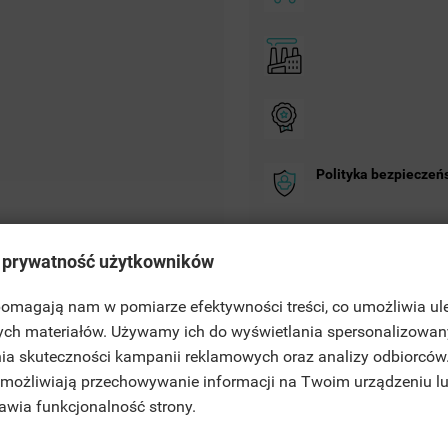
Polityka bezpieczeń
Zasady dostawy
 prywatność użytkowników
Zasady zwrotu
 pomagają nam w pomiarze efektywności treści, co umożliwia ul
ITLE))
ych materiałów. Używamy ich do wyświetlania spersonalizowan
GN IN
ia skuteczności kampanii reklamowych oraz analizy odbiorców
JE LISTY ŻYCZEŃ
 umożliwiają przechowywanie informacji na Twoim urządzeniu l
ABEL))
U NEED TO BE LOGGED IN TO SAVE PRODUCTS IN YOUR WISHLIST.
rawia funkcjonalność strony.