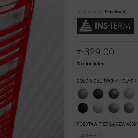
0 review(s)
zł329.00
Tax included
COLOR: CZERWONY POŁYSK
Szary
Grafit
Antracyt
Biał
struktura
struktura
poł
Czarna
Biały
Szary
4
ROZSTAW PRZYŁĄCZY: 400
struktura
mat
luty
struktura
RAL