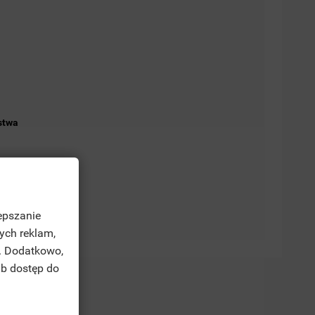
stwa
epszanie
ych reklam,
. Dodatkowo,
ub dostęp do