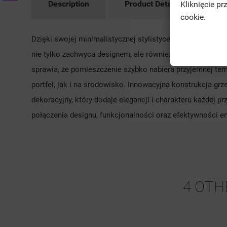
Description
Product Details
Ac
Kliknięcie p
cookie.
Dzięki swojej minimalistycznej stylistyce doskonale wpis
nie tylko zachwyca designem, ale również oferuje dosko
sprawia, że pomieszczenie szybko nabiera przyjemnej te
portfel, jak i na środowisko. Innowacyjna konstrukcja gr
dekoracyjny, który dodaje elegancji i charakteru każdej prz
połączenia designu, funkcjonalności oraz efektywności e
4 OTH