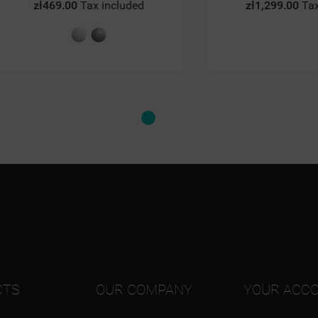
469.00
Tax included
zł1,299.00
Tax included
Biały
Chrom
mat
struktura
CTS
OUR COMPANY
YOUR ACC