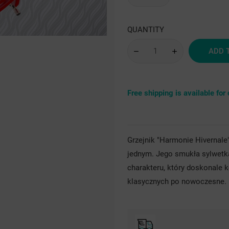
sre
QUANTITY
ADD 
Free shipping is available fo
Grzejnik "Harmonie Hivernale"
jednym. Jego smukła sylwetka
charakteru, który doskonale 
klasycznych po nowoczesne.