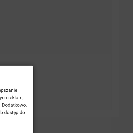
epszanie
ych reklam,
. Dodatkowo,
ub dostęp do
TE