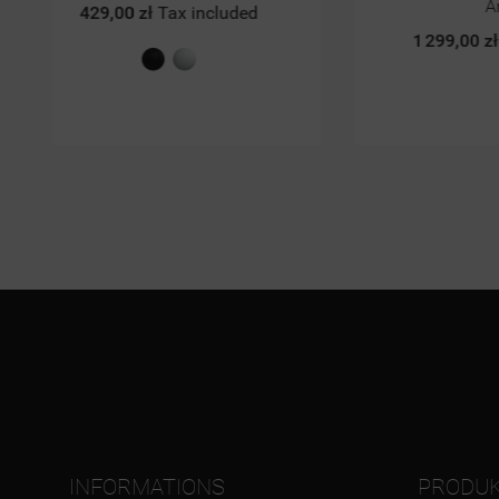
Art.16
1 299,00 zł
Tax included
289
Sz
st
INFORMATIONS
PRODU