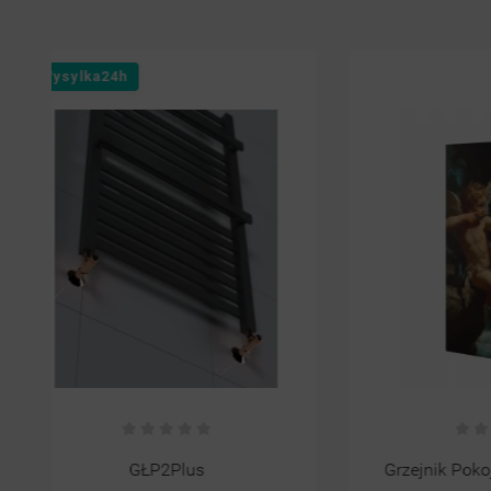
Grzejnik Pokojowy Z Obrazem
Grzejn