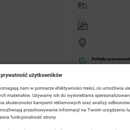
Polityka prywatności
 prywatność użytkowników
Zasady dostawy
 pomagają nam w pomiarze efektywności treści, co umożliwia ul
ITLE))
ych materiałów. Używamy ich do wyświetlania spersonalizowan
Zasady zwrotu
NNEXION
ia skuteczności kampanii reklamowych oraz analizy odbiorców
JE LISTY ŻYCZEŃ
 umożliwiają przechowywanie informacji na Twoim urządzeniu l
ABEL))
US DEVEZ ÊTRE CONNECTÉ POUR AJOUTER DES PRODUITS À VOTRE LIS
rawia funkcjonalność strony.
NVIES.