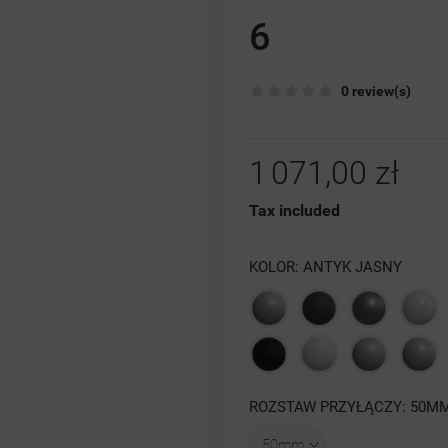
6
0 review(s)
1 071,00 zł
Tax included
KOLOR: ANTYK JASNY
Szary
Grafit
Antracyt
Biał
struktura
struktura
poł
Czarna
Biały
Szary
4
ROZSTAW PRZYŁĄCZY: 50M
struktura
mat
luty