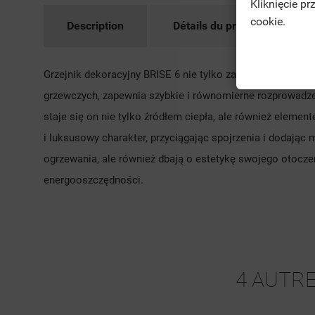
Kliknięcie p
cookie.
Description
Détails du produit
Grzejnik dekoracyjny BRISE 6 nie tylko zachwyca swoim 
grzewczych, zapewnia szybkie i równomierne rozprowadzen
staje się on nie tylko źródłem ciepła, ale również eleme
i luksusowy charakter, przyciągając spojrzenia i dodając 
ogrzewania, ale również dbają o estetykę swojego otoczen
energooszczędności.
4 AUTRE