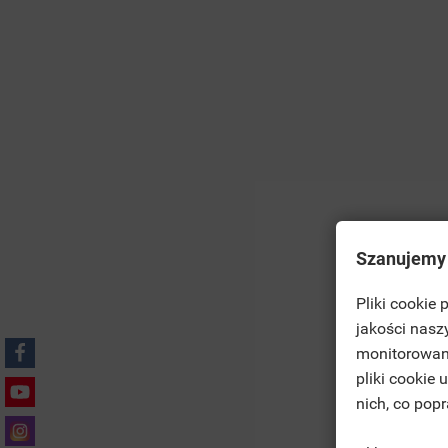
Szanujemy
Pliki cookie
((T
jakości nasz
CO
monitorowan
MO
pliki cookie
((L
VO
nich, co pop
D'E