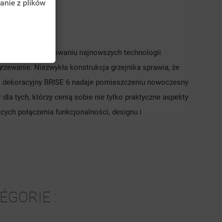
anie z plików
TĘ
a. Dzięki zastosowaniu najnowszych technologii
rzewanie. Niezwykła konstrukcja grzejnika sprawia, że
jnik dekoracyjny BRISE 6 nadaje pomieszczeniu nowoczesny
dla tych, którzy cenią sobie nie tylko praktyczne aspekty
cych połączenia funkcjonalności, designu i
ÉGORIE :