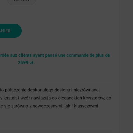
brny
ANIER
cordée aux clients ayant passé une commande de plus de
2599 zł.
 to połączenie doskonałego designu i niezrównanej
y kształt i wzór nawiązują do eleganckich kryształów, co
je się zarówno z nowoczesnymi, jak i klasycznymi