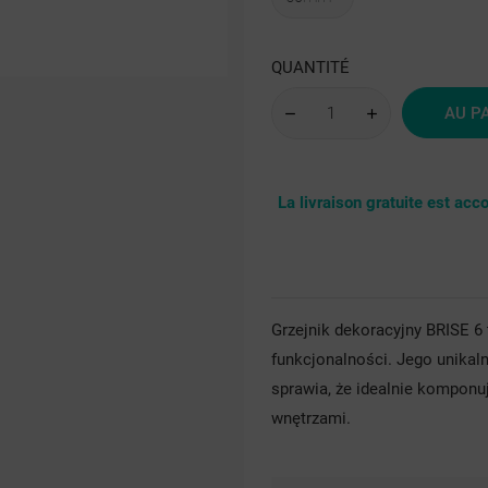
struktura
RAL
sre
QUANTITÉ
AU P
La livraison gratuite est ac
Grzejnik dekoracyjny BRISE 6
funkcjonalności. Jego unikaln
sprawia, że idealnie komponu
wnętrzami.