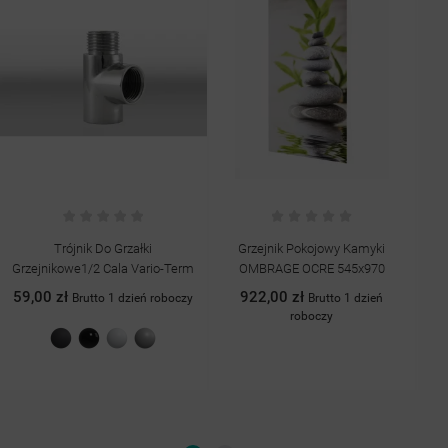
Grzejnik Pokojowy Kamyki
Bateria Umywalkowa Chrom
Ba
OMBRAGE OCRE 545x970
START CLOVA GROCHE
922,00 zł
379,00 zł
Brutto 1 dzień
Brutto 1 dzień
roboczy
roboczy