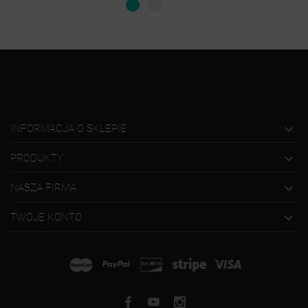

INFORMACJA O SKLEPIE

PRODUKTY

NASZA FIRMA

TWOJE KONTO