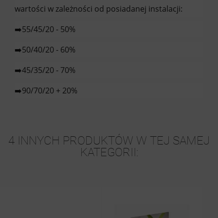
wartości w zależności od posiadanej instalacji:
➡️55/45/20 - 50%
➡️50/40/20 - 60%
➡️45/35/20 - 70%
➡️90/70/20 + 20%
4 INNYCH PRODUKTÓW W TEJ SAMEJ
KATEGORII:
W