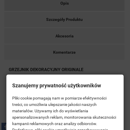
Opis
Szczegóły Produktu
Akcesoria
Komentarze
GRZEJNIK DEKORACYJNY ORIGINALE
Klasyczny design w połączeniu z wysoką jakością
Szanujemy prywatność użytkowników
wykonania sprawiają, że
ORIGINALE
doskonale
Pliki cookie pomagają nam w pomiarze efektywności
komponuje się zarówno z tradycyjnym jak i nowoczesnym
treści, co umożliwia ulepszanie jakości naszych
stylem wnętrz.
materiałów. Używamy ich do wyświetlania
((TITLE))
ZALOGUJ SIĘ
spersonalizowanych reklam, monitorowania skuteczności
Jego niezwykła funkcjonalność opiera się na
kampanii reklamowych oraz analizy odbiorców.
MOJE LISTY ŻYCZEŃ
zaawansowanej technologii, która zapewnia szybkie i
((LABEL))