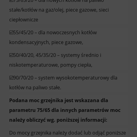
☑️75/65/20 – dla nowych kotłów na paliwo
stałe/kotłów na gaz/olej, piece gazowe, sieci
ciepłownicze
☑️55/45/20 – dla nowoczesnych kotłów
kondensacyjnych, piece gazowe,
☑️50/40/20, 45/35/20 – systemy średnio i
niskotemperaturowe, pompy ciepła,
☑️90/70/20 – system wysokotemperaturowy dla
kotłów na paliwo stałe.
Podana moc grzejnika jest wskazana dla
parametru 75/65 dla innych parametrów moc
należy obliczyć wg. poniższej informacji:
Do mocy grzejnika należy dodać lub odjąć poniższe