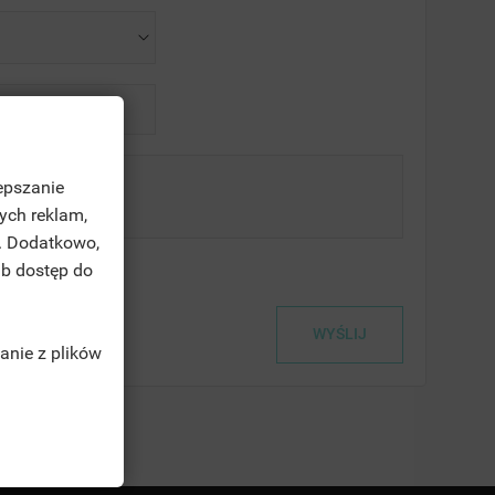
epszanie
ych reklam,
. Dodatkowo,
ub dostęp do
anie z plików
TĘ