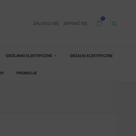
0
ZALOGUJ SIĘ
ZAPISAĆ SIĘ
GRZEJNIKI ELEKTRYCZNE
GRZAŁKI ELEKTRYCZNE
WY
PROMOCJE