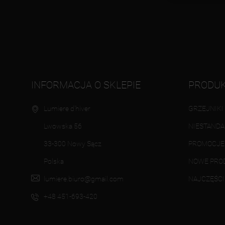
INFORMACJA O SKLEPIE
PRODU
Lumiere d'hiver
GRZEJNIKI
Lwowska 56
NIESTAND
33-300 Nowy Sącz
PROMOCJE
Polska
NOWE PRO
lumiere.biuro@gmail.com
NAJCZĘŚC
+48 451-693-420