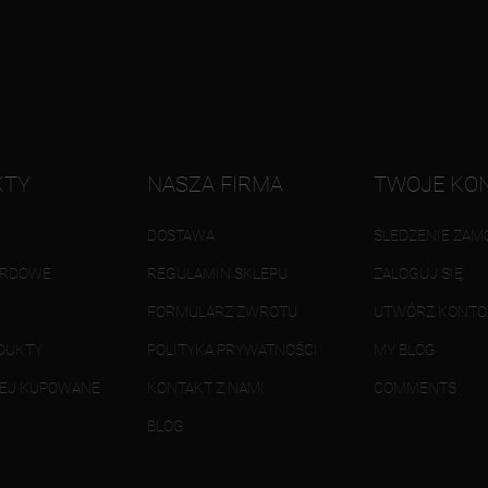
KTY
NASZA FIRMA
TWOJE KO
DOSTAWA
ŚLEDZENIE ZAM
ARDOWE
REGULAMIN SKLEPU
ZALOGUJ SIĘ
FORMULARZ ZWROTU
UTWÓRZ KONTO
DUKTY
POLITYKA PRYWATNOŚCI
MY BLOG
IEJ KUPOWANE
KONTAKT Z NAMI
COMMENTS
BLOG