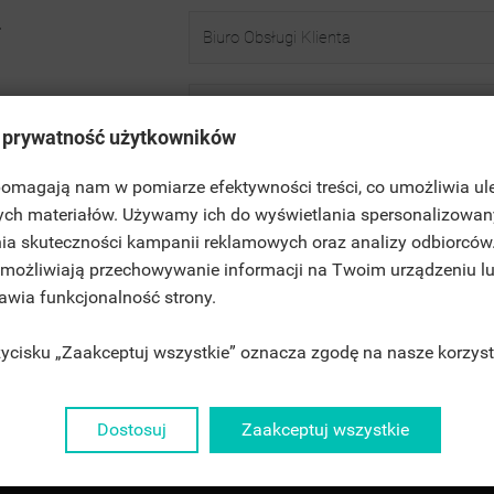
T
 E-MAIL
 prywatność użytkowników
OMOŚĆ
 pomagają nam w pomiarze efektywności treści, co umożliwia ul
ITLE))
ych materiałów. Używamy ich do wyświetlania spersonalizowan
LOGUJ SIĘ
MODALTITLE))
ia skuteczności kampanii reklamowych oraz analizy odbiorców
JE LISTY ŻYCZEŃ
 umożliwiają przechowywanie informacji na Twoim urządzeniu l
ABEL))
SISZ BYĆ ZALOGOWANY BY ZAPISAĆ PRODUKTY NA SWOJEJ LIŚCIE
CONFIRMMESSAGE))
rawia funkcjonalność strony.
CZEŃ.
rzycisku „Zaakceptuj wszystkie” oznacza zgodę na nasze korzyst
add_circle_outline
UTWÓRZ NOWĄ LIS
((CANCELTEXT))
((MODALDELETETEXT))
((CANCELTEXT))
((LOGINTEXT))
((CANCELTEXT))
((CREATETEXT))
Dostosuj
Zaakceptuj wszystkie