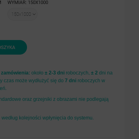
M
WYMIAR: 150X1000
jasny
ciemny
I
II
mat
piaskowy
struktura
brny
struktura
drobinki
inki
drobinki
srebra
OSZYKA
bra
srebra
i zamówienia:
około
± 2-3 dni
roboczych,
± 2
dni na
ty czas może wydłużyć się do
7 dni
roboczych w
eń.
dardowe oraz grzejniki z obrazami nie podlegają
według kolejności wpłynięcia do systemu.