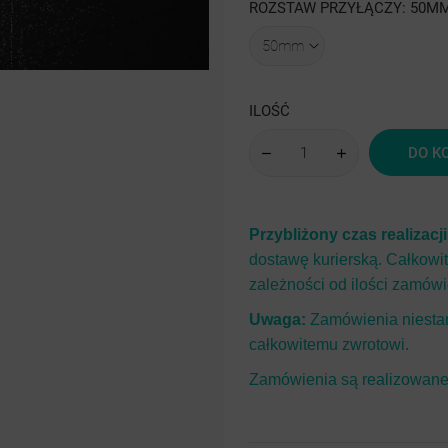
drobinki
drobinki
ROZSTAW PRZYŁĄCZY: 50M
struktura
mat
gładki
luty
srebra
srebra
struktura
RAL
drobinki
sre
ILOŚĆ
srebra
drob
DO K
sre
Przybliżony czas realizacj
dostawę kurierską. Całkowi
zależności od ilości zamówi
Uwaga:
Zamówienia niestan
całkowitemu zwrotowi.
Zamówienia są realizowane 