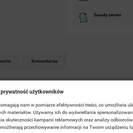
Zasady zwrotu
soria
Komentarze
e 2 – Luksusowy Design i Niezawodna F
 prywatność użytkowników
owe rozwiązanie, które łączy nowoczesną estetykę z wysoką wydaj
 pomagają nam w pomiarze efektywności treści, co umożliwia ul
ITLE))
ych materiałów. Używamy ich do wyświetlania spersonalizowan
prawdzi się w eleganckich wnętrzach, zapewniając nie tylko komfort
LOGUJ SIĘ
ia skuteczności kampanii reklamowych oraz analizy odbiorców
JE LISTY ŻYCZEŃ
 umożliwiają przechowywanie informacji na Twoim urządzeniu l
ABEL))
SISZ BYĆ ZALOGOWANY BY ZAPISAĆ PRODUKTY NA SWOJEJ LIŚCIE