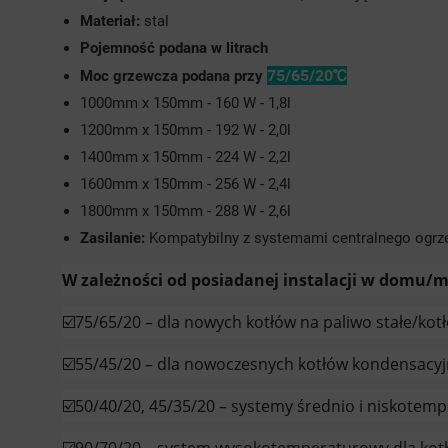
Materiał:
stal
Pojemność podana w litrach
75/65/20℃
Moc grzewcza podana przy
1000mm x 150mm - 160 W - 1,8l
1200mm x 150mm - 192 W - 2,0l
1400mm x 150mm - 224 W - 2,2l
1600mm x 150mm - 256 W - 2,4l
1800mm x 150mm - 288 W - 2,6l
Zasilanie:
Kompatybilny z systemami centralnego ogrz
W zależności od posiadanej instalacji w domu/m
☑️75/65/20 – dla nowych kotłów na paliwo stałe/kotł
☑️55/45/20 – dla nowoczesnych kotłów kondensacyj
☑️50/40/20, 45/35/20 – systemy średnio i niskotem
☑️90/70/20 – system wysokotemperaturowy dla kotł