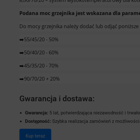
Podana moc grzejnika jest wskazana dla paramet
Do mocy grzejnika należy dodać lub odjąć poniższe w
➡️55/45/20 - 50%
➡️50/40/20 - 60%
➡️45/35/20 - 70%
➡️90/70/20 + 20%
Gwarancja i dostawa:
Gwarancja:
5 lat, potwierdzająca niezawodność i trwał
Dostępność:
Szybka realizacja zamówień z możliwością 
Kup teraz