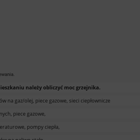
ewania.
ieszkaniu należy obliczyć moc grzejnika.
ów na gaz/olej, piece gazowe, sieci ciepłownicze
nych, piece gazowe,
peraturowe, pompy ciepła,
ów na paliwo stałe.