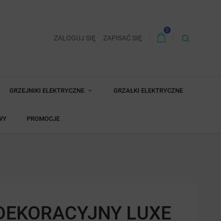
0
ZALOGUJ SIĘ
ZAPISAĆ SIĘ
GRZEJNIKI ELEKTRYCZNE
GRZAŁKI ELEKTRYCZNE
WY
PROMOCJE
DEKORACYJNY LUXE