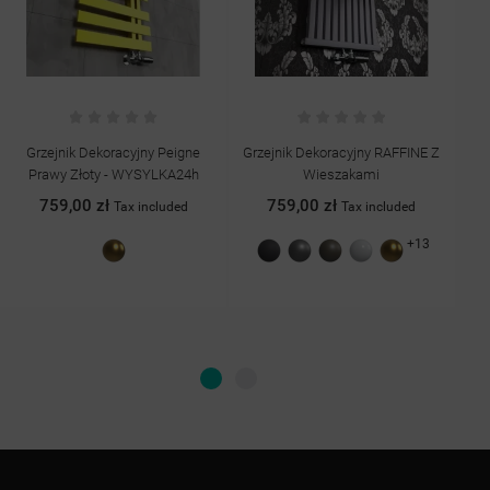
Grzejnik Dekoracyjny RAFFINE Z
Grzejnik Łazienkowy Elektryczny
Wieszakami
BLUES Sensor CHROM
759,00 zł
899,00 zł
Tax included
Tax included
+13
Grafit
Antracyt
Quartz
Biały
Złoty
Chrom
Biały
struktura
II
połysk
struktura