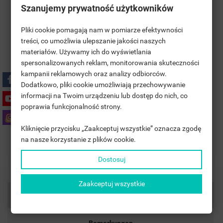
Szanujemy prywatność użytkowników
Pliki cookie pomagają nam w pomiarze efektywności
treści, co umożliwia ulepszanie jakości naszych
materiałów. Używamy ich do wyświetlania
((TITLE))
ANMELDEN
spersonalizowanych reklam, monitorowania skuteczności
Polityka prywatności
kampanii reklamowych oraz analizy odbiorców.
MOJE LISTY ŻYCZEŃ
((LABEL))
Dodatkowo, pliki cookie umożliwiają przechowywanie
SIE MÜSSEN ANGEMELDET SEIN, UM ARTIKEL IHRER
informacji na Twoim urządzeniu lub dostęp do nich, co
WUNSCHLISTE HINZUFÜGEN ZU KÖNNEN.
Zasady dostawy
poprawia funkcjonalność strony.
add_circle_outline
UTWÓRZ NOWĄ LISTĘ
Kliknięcie przycisku „Zaakceptuj wszystkie” oznacza zgodę
((CANCELTEXT))
((LOGINTEXT))
Zasady zwrotu
na nasze korzystanie z plików cookie.
((CANCELTEXT))
((CREATETEXT))
Dostosuj
Zaakceptuj wszystkie
Artikeldetails