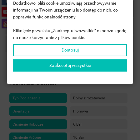
((LABEL))
Dodatkowo, pliki cookie umożliwiają przechowywanie
SIE MÜSSEN ANGEMELDET SEIN, UM ARTIKEL IHRER
Artikeldetails
informacji na Twoim urządzeniu lub dostęp do nich, co
WUNSCHLISTE HINZUFÜGEN ZU KÖNNEN.
poprawia funkcjonalność strony.
add_circle_outline
UTWÓRZ NOWĄ LISTĘ
Zubehör
Kliknięcie przycisku „Zaakceptuj wszystkie” oznacza zgodę
((CANCELTEXT))
((LOGINTEXT))
na nasze korzystanie z plików cookie.
((CANCELTEXT))
((CREATETEXT))
Bemerkungen
Dostosuj
Artikel-Nr.
GP wysyłka24h
Zaakceptuj wszystkie
Auf Lager
1000 Items
TECHNISCHE DATEN
Typ Podłączenia
Dolny z rozstawem
Orientacja
Pionowa
Ciśnienie Robocze
6 Bar
Ciśnienie Próbne
10 Bar