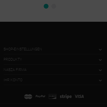

SHOP-EINSTELLUNGEN

PRODUKTY

NASZA FIRMA

IHR KONTO