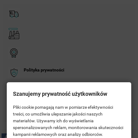
Polityka prywatności
Zasady dostawy
Szanujemy prywatność użytkowników
Pliki cookie pomagają nam w pomiarze efektywności
Zasady zwrotu
treści, co umożliwia ulepszanie jakości naszych
materiałów. Używamy ich do wyświetlania
((TITLE))
ANMELDEN
spersonalizowanych reklam, monitorowania skuteczności
kampanii reklamowych oraz analizy odbiorców.
MOJE LISTY ŻYCZEŃ