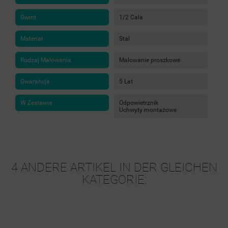
Gwint
1/2 Cala
Materiał
Stal
Rodzaj Malowania
Malowanie proszkowe
Gwarancja
5 Lat
W Zestawie
Odpowietrznik
Uchwyty montażowe
4 ANDERE ARTIKEL IN DER GLEICHEN
KATEGORIE: