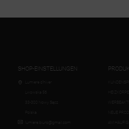
SHOP-EINSTELLUNGEN
PRODU
Lumiere d'hiver
KUNDENSPE
Lwowska 56
HEIZKÖRP
33-300 Nowy Sącz
WERBEAKT
Polska
NEUE PRO
lumiere.biuro@gmail.com
AM HÄUFIG