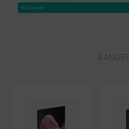
W Zestawie
4 ANDER