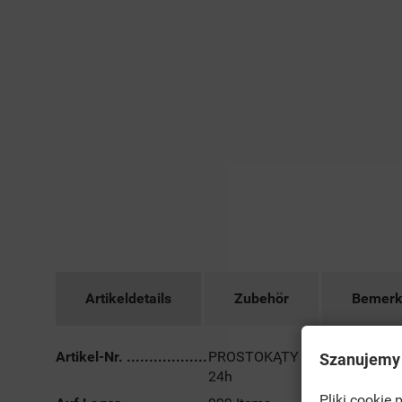
Artikeldetails
Zubehör
Bemerk
Artikel-Nr.
PROSTOKĄTY wysyłka
Szanujemy
24h
Pliki cookie