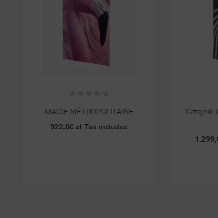
Grzejnik Pokojowy Z Obrazem
Bateri
Art.19
FER
1.299,00 zł
Tax included
169