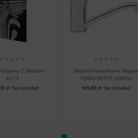
a Umywalkowa Stojąca
Grzejnik Łazienkowy ZENIT - Z
RO PETITE CHROM
WYSYLKA24h
,00 zł
Tax included
899,00 zł
Tax included
Złoty