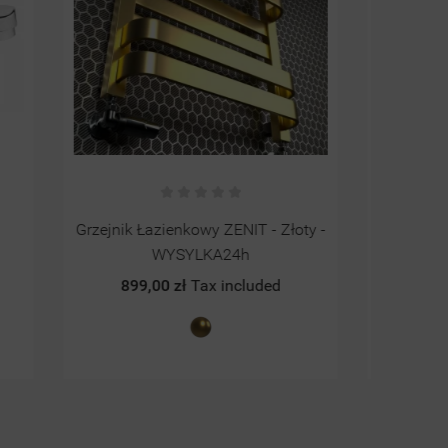
łoty -
MAGIE MÉTROPOLITAINE
Grze
922,00 zł
Tax included
1