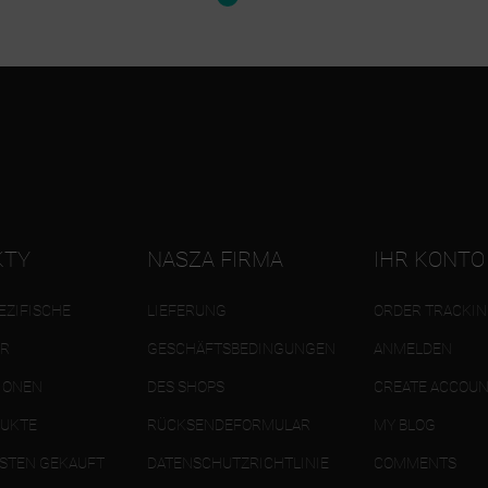
KTY
NASZA FIRMA
IHR KONTO
ZIFISCHE
LIEFERUNG
ORDER TRACKI
ER
GESCHÄFTSBEDINGUNGEN
ANMELDEN
IONEN
DES SHOPS
CREATE ACCOU
DUKTE
RÜCKSENDEFORMULAR
MY BLOG
STEN GEKAUFT
DATENSCHUTZRICHTLINIE
COMMENTS