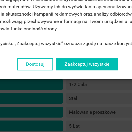
ITLE))
ych materiałów. Używamy ich do wyświetlania spersonalizowan
MELDEN
ia skuteczności kampanii reklamowych oraz analizy odbiorców
JE LISTY ŻYCZEŃ
 umożliwiają przechowywanie informacji na Twoim urządzeniu l
ABEL))
E MÜSSEN ANGEMELDET SEIN, UM ARTIKEL IHRER WUNSCHLISTE
rawia funkcjonalność strony.
środkowy
NZUFÜGEN ZU KÖNNEN.
Pionowa
rzycisku „Zaakceptuj wszystkie” oznacza zgodę na nasze korzyst
add_circle_outline
UTWÓRZ NOWĄ LIS
((CANCELTEXT))
((LOGINTEXT))
((CANCELTEXT))
((CREATETEXT))
6 Bar
Dostosuj
Zaakceptuj wszystkie
10 Bar
1/2 Cala
Stal
Malowanie proszkowe
5 Lat