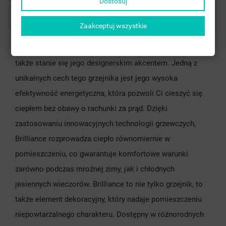
Dostosuj
Bemerkungen
Zaakceptuj wszystkie
Brilliance nie tylko doskonale ogrzeje Twoje wnętrze, ale
także stanie się jego designerskim akcentem. Jedną z
unikalnych cech tego grzejnika jest jego wysoka
efektywność energetyczna, która pozwoli Ci cieszyć się
ciepłem bez obawy o rachunki za prąd. Dzięki
zastosowaniu innowacyjnych technologii grzewczych,
Brilliance rozprowadza ciepło równomiernie w
pomieszczeniu, co gwarantuje komfortowe warunki
zarówno podczas mroźnej zimy, jak i chłodnych
jesiennych wieczorów. Brilliance to nie tylko grzejnik, to
także element dekoracyjny, który nadaje pomieszczeniu
niepowtarzalnego charakteru. Dostępny w różnorodnych