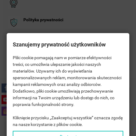
Polityka prywatności
Zasady dostawy
Szanujemy prywatność użytkowników
Pliki cookie pomagają nam w pomiarze efektywności
Zasady zwrotu
treści, co umożliwia ulepszanie jakości naszych
materiałów. Używamy ich do wyświetlania
((TITLE))
ANMELDEN
spersonalizowanych reklam, monitorowania skuteczności
kampanii reklamowych oraz analizy odbiorców.
MOJE LISTY ŻYCZEŃ
((LABEL))
Dodatkowo, pliki cookie umożliwiają przechowywanie
SIE MÜSSEN ANGEMELDET SEIN, UM ARTIKEL IHRER
Beschreibung
informacji na Twoim urządzeniu lub dostęp do nich, co
WUNSCHLISTE HINZUFÜGEN ZU KÖNNEN.
poprawia funkcjonalność strony.
add_circle_outline
UTWÓRZ NOWĄ LISTĘ
Artikeldetails
Kliknięcie przycisku „Zaakceptuj wszystkie” oznacza zgodę
((CANCELTEXT))
((LOGINTEXT))
na nasze korzystanie z plików cookie.
((CANCELTEXT))
((CREATETEXT))
Zubehör