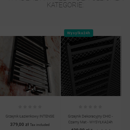
KATEGORIE:
Wysylka24h
W
Grzejnik Łazienkowy INTENSE
Grzejnik Dekoracyjny CHIC -
Gr
Czarny Mat - WYSYŁKA24h
379,00 zł
Tax included