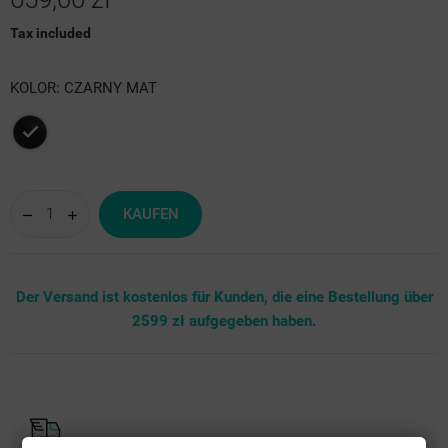
Tax included
KOLOR: CZARNY MAT
Czarny
mat
KAUFEN
Der Versand ist kostenlos für Kunden, die eine Bestellung über
2599 zł aufgegeben haben.