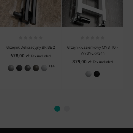
Grzejnik Dekoracyjny BRISE 2
Grzejnik Łazienkowy MYSTIQ -
Grz
WYSYŁKA24h
678,00 zł
Tax included
379,00 zł
Tax included
+14
Szary
Grafit
Antracyt
Quartz
Biały
struktura
struktura
II
połysk
Biały
Czarny
struktura
połysk
mat