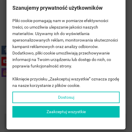
Szanujemy prywatność użytkowników
Pliki cookie pomagają nam w pomiarze efektywności
treści, co umożliwia ulepszanie jakości naszych
materiałów. Używamy ich do wyświetlania
((TITLE))
ANMELDEN
spersonalizowanych reklam, monitorowania skuteczności
kampanii reklamowych oraz analizy odbiorców.
MOJE LISTY ŻYCZEŃ
Polityka prywatności
((LABEL))
Dodatkowo, pliki cookie umożliwiają przechowywanie
SIE MÜSSEN ANGEMELDET SEIN, UM ARTIKEL IHRER
informacji na Twoim urządzeniu lub dostęp do nich, co
WUNSCHLISTE HINZUFÜGEN ZU KÖNNEN.
poprawia funkcjonalność strony.
Zasady dostawy
add_circle_outline
UTWÓRZ NOWĄ LISTĘ
Kliknięcie przycisku „Zaakceptuj wszystkie” oznacza zgodę
((CANCELTEXT))
((LOGINTEXT))
na nasze korzystanie z plików cookie.
Zasady zwrotu
((CANCELTEXT))
((CREATETEXT))
Dostosuj
Zaakceptuj wszystkie
Artikeldetails