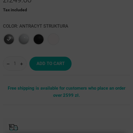
Tax included
COLOR: ANTRACYT STRUKTURA
Antracyt
Biały
Czarny
chrom
struktura
połysk
mat
ADD TO CART
Free shipping is available for customers who place an order
over 2599 zł.