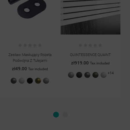
Zestaw Maskujący Rozeta
QUINTESSENCE QUAINT
Grz
Podwójna Z Tulejami
zł919.00
Tax included
zł49.00
Tax included
+14
Szary
Grafit
Antracyt
Quartz
Biały
struktura
struktura
II
połysk
Antracyt
Biały
Czarny
Antyk
Chrom
struktura
struktura
połysk
mat
jasny