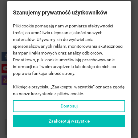
Szanujemy prywatność użytkowników
Pliki cookie pomagają nam w pomiarze efektywności
treści, co umożliwia ulepszanie jakości naszych
materiałów. Używamy ich do wyświetlania
((TITLE))
SIGN IN
spersonalizowanych reklam, monitorowania skuteczności
Polityka bezpieczeństwa
kampanii reklamowych oraz analizy odbiorców.
MOJE LISTY ŻYCZEŃ
((LABEL))
Dodatkowo, pliki cookie umożliwiają przechowywanie
YOU NEED TO BE LOGGED IN TO SAVE PRODUCTS IN YOUR
informacji na Twoim urządzeniu lub dostęp do nich, co
WISHLIST.
Zasady dostawy
poprawia funkcjonalność strony.
add_circle_outline
UTWÓRZ NOWĄ LISTĘ
Kliknięcie przycisku „Zaakceptuj wszystkie” oznacza zgodę
((CANCELTEXT))
((LOGINTEXT))
Zasady zwrotu
na nasze korzystanie z plików cookie.
((CANCELTEXT))
((CREATETEXT))
Dostosuj
Zaakceptuj wszystkie
Product Details