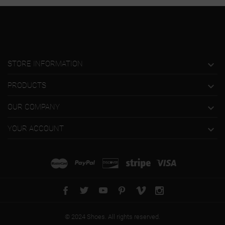

STORE INFORMATION

PRODUCTS

OUR COMPANY

YOUR ACCOUNT
© 2024 Shoes. All rights reserved.