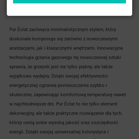
Comments
Pur Éclat zachwyca minimalistycznym stylem, który
doskonale komponuje się zarówno z nowoczesnymi
aranżacjami, jak i klasycznymi wnętrzami. Innowacyjna
technologia grzania gazowego tej nowoczesnej sztuki
sprawia, że grzejnik jest nie tylko piękny, ale także
wyjątkowo wydajny. Dzięki swojej efektywności
energetycznej ogrzewa pomieszczenia szybko i
skutecznie, zapewniając komfortową temperaturę nawet
w najchłodniejsze dni. Pur Éclat to nie tylko element
dekoracyjny, ale także praktyczne rozwiązanie dla tych,
którzy cenią sobie wysoką jakość oraz oszczędność
energii. Dzięki swojej uniwersalnej kolorystyce i