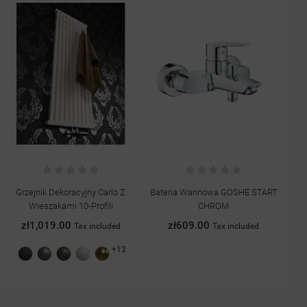
Grzejnik Dekoracyjny Carlo Z
Bateria Wannowa GOSHE START
B
Wieszakami 10-Profili
CHROM
zł1,019.00
zł609.00
Tax included
Tax included
+13
Grafit
Antracyt
Quartz
Biały
Złoty
struktura
II
połysk
struktura