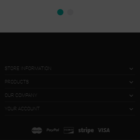

STORE INFORMATION

PRODUCTS

OUR COMPANY

YOUR ACCOUNT