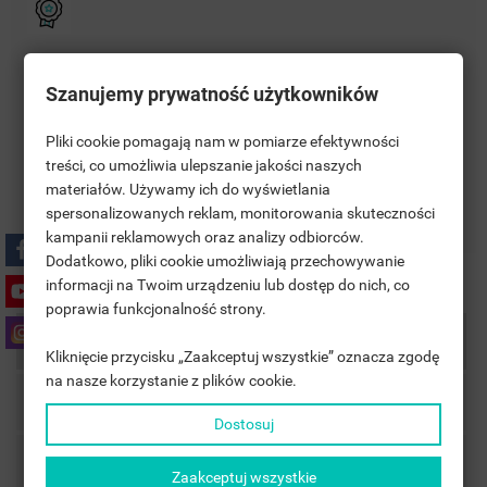
Polityka bezpieczeństwa
Szanujemy prywatność użytkowników
Zasady dostawy
Pliki cookie pomagają nam w pomiarze efektywności
treści, co umożliwia ulepszanie jakości naszych
materiałów. Używamy ich do wyświetlania
((TITLE))
Zasady zwrotu
SIGN IN
spersonalizowanych reklam, monitorowania skuteczności
kampanii reklamowych oraz analizy odbiorców.
MOJE LISTY ŻYCZEŃ
((LABEL))
Dodatkowo, pliki cookie umożliwiają przechowywanie
YOU NEED TO BE LOGGED IN TO SAVE PRODUCTS IN YOUR
informacji na Twoim urządzeniu lub dostęp do nich, co
WISHLIST.
poprawia funkcjonalność strony.
add_circle_outline
UTWÓRZ NOWĄ LISTĘ
Description
Kliknięcie przycisku „Zaakceptuj wszystkie” oznacza zgodę
((CANCELTEXT))
((LOGINTEXT))
na nasze korzystanie z plików cookie.
((CANCELTEXT))
((CREATETEXT))
Product Details
Dostosuj
Accessories
Zaakceptuj wszystkie