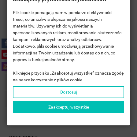
Zasady dostawy
Pliki cookie pomagają nam w pomiarze efektywności
treści, co umożliwia ulepszanie jakości naszych
materiałów. Używamy ich do wyświetlania
Zasady zwrotu
((TITLE))
SIGN IN
spersonalizowanych reklam, monitorowania skuteczności
kampanii reklamowych oraz analizy odbiorców.
MOJE LISTY ŻYCZEŃ
((LABEL))
Dodatkowo, pliki cookie umożliwiają przechowywanie
YOU NEED TO BE LOGGED IN TO SAVE PRODUCTS IN YOUR
informacji na Twoim urządzeniu lub dostęp do nich, co
WISHLIST.
poprawia funkcjonalność strony.
Product Details
add_circle_outline
UTWÓRZ NOWĄ LISTĘ
Kliknięcie przycisku „Zaakceptuj wszystkie” oznacza zgodę
((CANCELTEXT))
((LOGINTEXT))
na nasze korzystanie z plików cookie.
((CANCELTEXT))
((CREATETEXT))
Accessories
Dostosuj
Comments
Zaakceptuj wszystkie
Reference
LUKKA Z WIESZAKAMI 7-profili
In stock
1000 Items