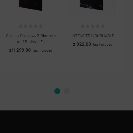
Grzejnik Pokojowy Z Obrazem
INTENSITÉ INOUBLIABLE
G
Art.15 Ldhiver.eu
zł922.00
Tax included
zł1,299.00
Tax included