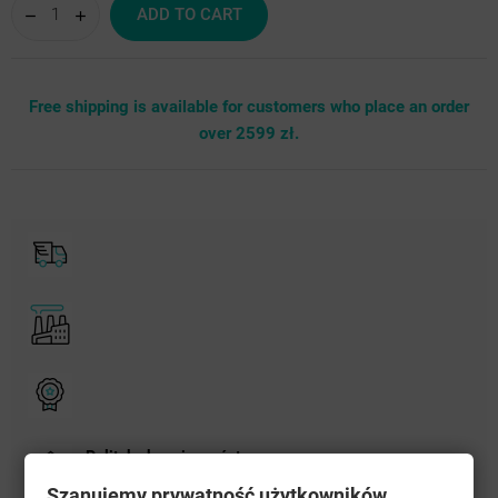
ADD TO CART
Free shipping is available for customers who place an order
over 2599 zł.
Polityka bezpieczeństwa
Szanujemy prywatność użytkowników