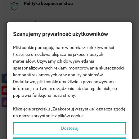
Polityka bezpieczeństwa
Zasady dostawy
Szanujemy prywatność użytkowników
Zasady zwrotu
Pliki cookie pomagają nam w pomiarze efektywności
treści, co umożliwia ulepszanie jakości naszych
materiałów. Używamy ich do wyświetlania
((TITLE))
SIGN IN
spersonalizowanych reklam, monitorowania skuteczności
kampanii reklamowych oraz analizy odbiorców.
MOJE LISTY ŻYCZEŃ
Description
((LABEL))
Dodatkowo, pliki cookie umożliwiają przechowywanie
YOU NEED TO BE LOGGED IN TO SAVE PRODUCTS IN YOUR
informacji na Twoim urządzeniu lub dostęp do nich, co
WISHLIST.
poprawia funkcjonalność strony.
Product Details
add_circle_outline
UTWÓRZ NOWĄ LISTĘ
Kliknięcie przycisku „Zaakceptuj wszystkie” oznacza zgodę
((CANCELTEXT))
((LOGINTEXT))
Accessories
na nasze korzystanie z plików cookie.
((CANCELTEXT))
((CREATETEXT))
Dostosuj
Comments