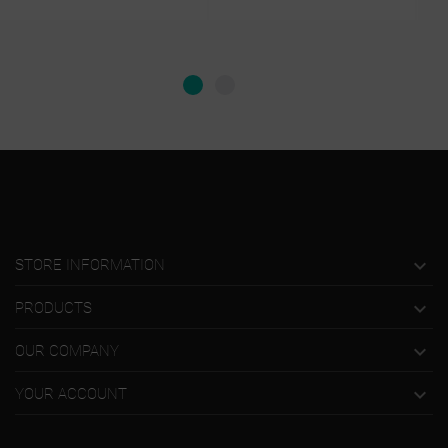

STORE INFORMATION

PRODUCTS

OUR COMPANY

YOUR ACCOUNT