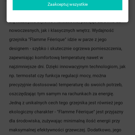
Zaakceptuj wszystkie
Wykonany z wysokiej jakości stali nierdzewnej, prezentuje
się niezwykle stylowo i luksusowo, pasując zarówno do
nowoczesnych, jak i klasycznych wnętrz. Wydajność
grzejnika "Flamme Féerique" idzie w parze z jego
designem - szybko i skutecznie ogrzewa pomieszczenia,
zapewniając komfortową temperaturę nawet w
najzimniejsze dni. Dzięki innowacyjnym technologiom, jak
np. termostat czy funkcja regulacji mocy, można
precyzyjnie dostosować temperaturę do swoich potrzeb,
oszczędzając tym samym na rachunkach za energię.
Jedną z unikalnych cech tego grzejnika jest również jego
ekologiczny charakter - "Flamme Féerique" jest przyjazny
dla środowiska, zużywając minimalną ilość energii przy
maksymalnej efektywności grzewczej. Dodatkowo, jego