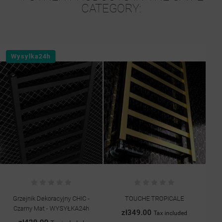
CATEGORY:
Wysylka24h
Grzejnik Dekoracyjny CHIC -
TOUCHE TROPICALE
G
Czarny Mat - WYSYŁKA24h
zł349.00
Tax included