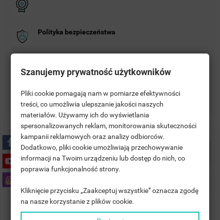
Polityka bezpieczeństwa
Zasady dostawy
Szanujemy prywatność użytkowników
Pliki cookie pomagają nam w pomiarze efektywności
Zasady zwrotu
treści, co umożliwia ulepszanie jakości naszych
materiałów. Używamy ich do wyświetlania
((TITLE))
SIGN IN
spersonalizowanych reklam, monitorowania skuteczności
kampanii reklamowych oraz analizy odbiorców.
MOJE LISTY ŻYCZEŃ
((LABEL))
Dodatkowo, pliki cookie umożliwiają przechowywanie
YOU NEED TO BE LOGGED IN TO SAVE PRODUCTS IN YOUR
Description
informacji na Twoim urządzeniu lub dostęp do nich, co
WISHLIST.
poprawia funkcjonalność strony.
add_circle_outline
UTWÓRZ NOWĄ LISTĘ
Product Details
Kliknięcie przycisku „Zaakceptuj wszystkie” oznacza zgodę
((CANCELTEXT))
((LOGINTEXT))
na nasze korzystanie z plików cookie.
((CANCELTEXT))
((CREATETEXT))
Accessories