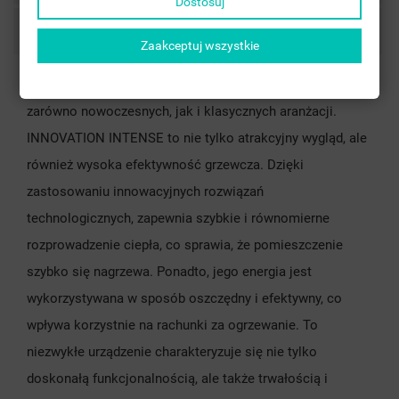
Dostosuj
Comments
Zaakceptuj wszystkie
Dzięki swojej prostocie, jest idealnym uzupełnieniem
zarówno nowoczesnych, jak i klasycznych aranżacji.
INNOVATION INTENSE to nie tylko atrakcyjny wygląd, ale
również wysoka efektywność grzewcza. Dzięki
zastosowaniu innowacyjnych rozwiązań
technologicznych, zapewnia szybkie i równomierne
rozprowadzenie ciepła, co sprawia, że pomieszczenie
szybko się nagrzewa. Ponadto, jego energia jest
wykorzystywana w sposób oszczędny i efektywny, co
wpływa korzystnie na rachunki za ogrzewanie. To
niezwykłe urządzenie charakteryzuje się nie tylko
doskonałą funkcjonalnością, ale także trwałością i