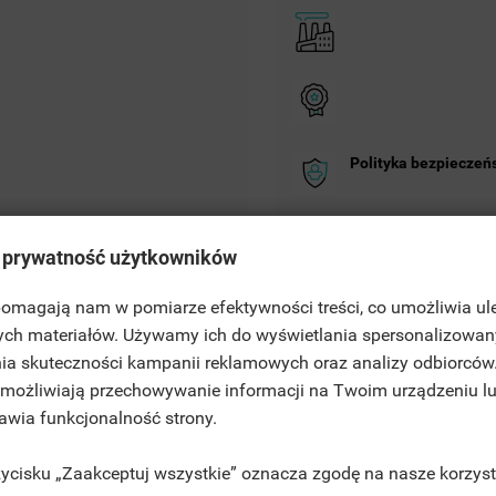
Polityka bezpieczeń
Zasady dostawy
 prywatność użytkowników
Zasady zwrotu
 pomagają nam w pomiarze efektywności treści, co umożliwia ul
ITLE))
ych materiałów. Używamy ich do wyświetlania spersonalizowan
GN IN
ia skuteczności kampanii reklamowych oraz analizy odbiorców
JE LISTY ŻYCZEŃ
 umożliwiają przechowywanie informacji na Twoim urządzeniu l
ABEL))
U NEED TO BE LOGGED IN TO SAVE PRODUCTS IN YOUR WISHLIST.
rawia funkcjonalność strony.
rzycisku „Zaakceptuj wszystkie” oznacza zgodę na nasze korzyst
add_circle_outline
cessories
Comments
UTWÓRZ NOWĄ LIS
((CANCELTEXT))
((LOGINTEXT))