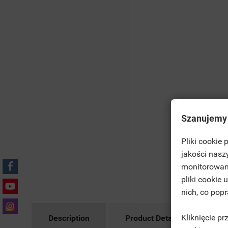
Szanujemy
Pliki cookie
((T
jakości nasz
SI
monitorowan
MO
pliki cookie
((L
YO
nich, co pop
Kliknięcie p
Description
Product Details
Ac