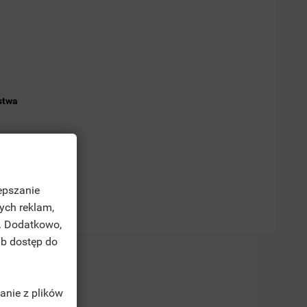
stwa
epszanie
ych reklam,
. Dodatkowo,
ub dostęp do
anie z plików
TĘ