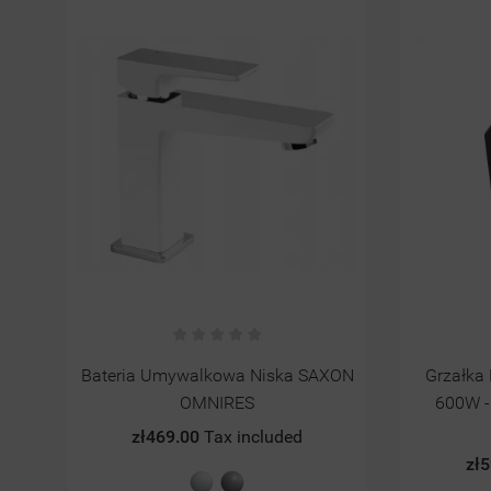
XON
Grzałka Elektryczna Grzejnikowa
Grzejnik 
600W - AF13J1-600 MOTESSI
zł1
CZARNA
Sz
zł599.00
Tax included
st