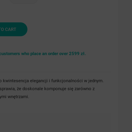
brny
TO CART
r customers who place an order over 2599 zł.
o kwintesencja elegancji i funkcjonalności w jednym.
 sprawia, że doskonale komponuje się zarówno z
ymi wnętrzami.