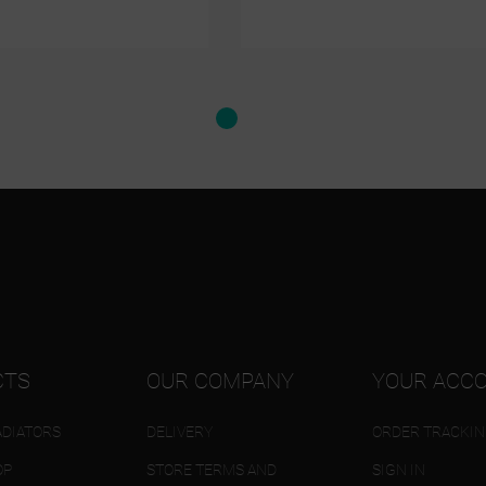
struktura
CTS
OUR COMPANY
YOUR ACC
DIATORS
DELIVERY
ORDER TRACKI
OP
STORE TERMS AND
SIGN IN