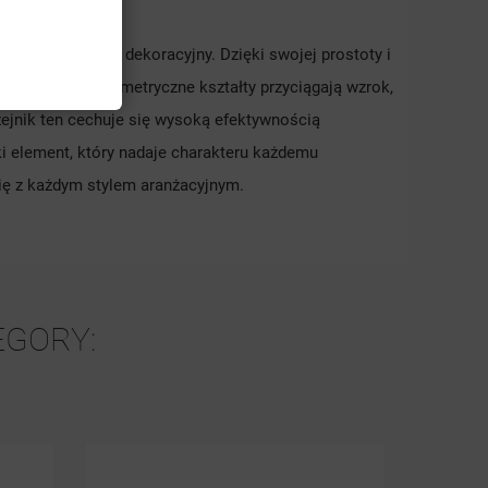
stylowy element dekoracyjny. Dzięki swojej prostoty i
wierzchnia i geometryczne kształty przyciągają wzrok,
ejnik ten cechuje się wysoką efektywnością
ski element, który nadaje charakteru każdemu
się z każdym stylem aranżacyjnym.
EGORY: