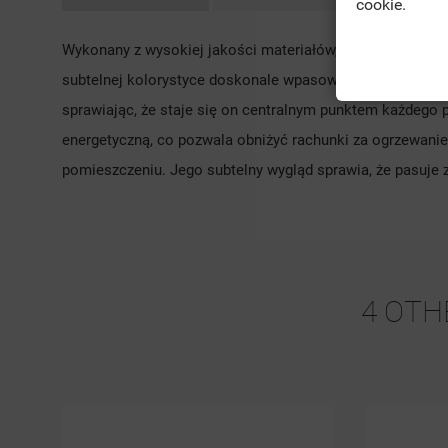
cookie.
Wykonany z wysokiej jakości materiałów, Noblesse Nature
subtelnej kolorystyce doskonale wpasowuje się w różnorod
sprawiając, że staje się on centralnym punktem każdego 
energetyczną, co pozwala obniżyć rachunki za ogrzewanie.
pomieszczeniu. Jego subtelny wygląd sprawia, że pasuje z
4 OTH