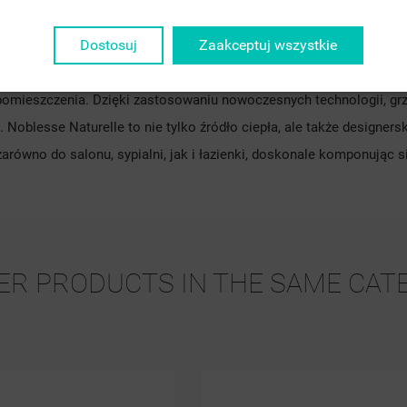
((CANCELTEXT))
((CREATETEXT))
Dostosuj
Zaakceptuj wszystkie
lle nie tylko doskonale ogrzewa pomieszczenie, ale także stanowi 
ne aranżacje wnętrz, dodając im elegancji i uroku. Jego gładka po
pomieszczenia. Dzięki zastosowaniu nowoczesnych technologii, grz
 Noblesse Naturelle to nie tylko źródło ciepła, ale także designer
arówno do salonu, sypialni, jak i łazienki, doskonale komponując 
ER PRODUCTS IN THE SAME CAT