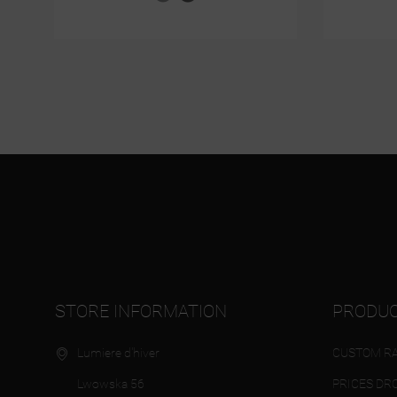
STORE INFORMATION
PRODU
Lumiere d'hiver
CUSTOM RA
Lwowska 56
PRICES DR