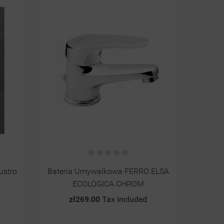
ELSA
Bateria Umywalkowa Niska SAXON
Grzał
OMNIRES
600
zł469.00
Tax included
Biały
Chrom