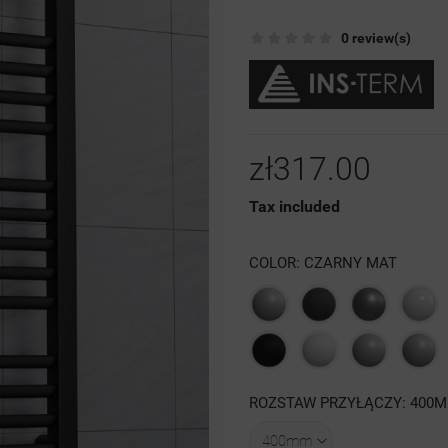
0 review(s)
zł317.00
Tax included
COLOR: CZARNY MAT
Szary
Grafit
Antracyt
Biał
struktura
struktura
poł
Czarna
Biały
Szary
4
ROZSTAW PRZYŁĄCZY: 400
struktura
mat
luty
struktura
RAL