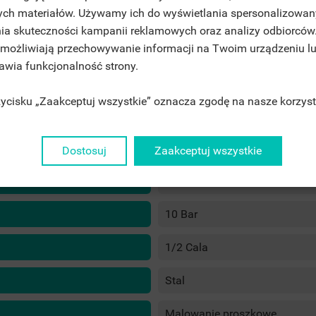
ITLE))
ych materiałów. Używamy ich do wyświetlania spersonalizowan
GN IN
ia skuteczności kampanii reklamowych oraz analizy odbiorców
JE LISTY ŻYCZEŃ
 umożliwiają przechowywanie informacji na Twoim urządzeniu l
ABEL))
U NEED TO BE LOGGED IN TO SAVE PRODUCTS IN YOUR WISHLIST.
rawia funkcjonalność strony.
1000mm - 420W
1400mm - 549W
rzycisku „Zaakceptuj wszystkie” oznacza zgodę na nasze korzyst
1600mm - 612W
add_circle_outline
UTWÓRZ NOWĄ LIS
((CANCELTEXT))
((LOGINTEXT))
1800mm - 675W
((CANCELTEXT))
((CREATETEXT))
50mm
Dostosuj
Zaakceptuj wszystkie
6 Bar
10 Bar
1/2 Cala
Stal
Malowanie proszkowe