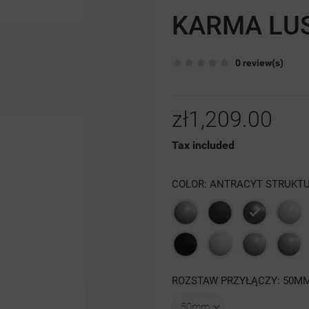
KARMA LU
0 review(s)
zł1,209.00
Tax included
COLOR: ANTRACYT STRUKT
Szary
Grafit
Antracyt
Biał
struktura
struktura
poł
Czarna
Biały
Szary
4
ROZSTAW PRZYŁĄCZY: 50M
struktura
mat
luty