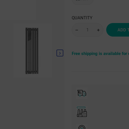
struktura
RAL
sre
QUANTITY
ADD 
Free shipping is available fo