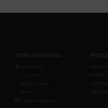
STORE INFORMATION
PRODU
Lumiere d'hiver
CUSTOM RA
Lwowska 56
PRICES DR
33-300 Nowy Sącz
NEW PROD
Poland
BEST SELL
lumiere.biuro@gmail.com