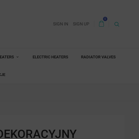
0
SIGN IN
SIGN UP
HEATERS
ELECTRIC HEATERS
RADIATOR VALVES
CJE
 DEKORACYJNY