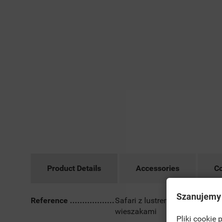
Product Details
Accessories
C
Szanujemy
Reference
Safari z lustrem i
wieszakami
Pliki cookie