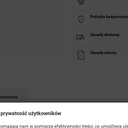
Polityka bezpieczeń
Zasady dostawy
Zasady zwrotu
omments
 prywatność użytkowników
 pomagają nam w pomiarze efektywności treści, co umożliwia ul