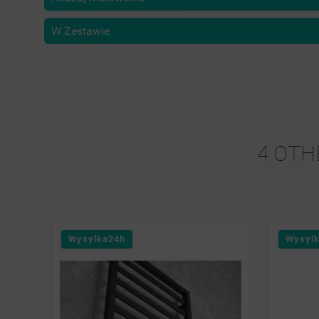
W Zestawie
4 OTH
Wysylka24h
Wysylka