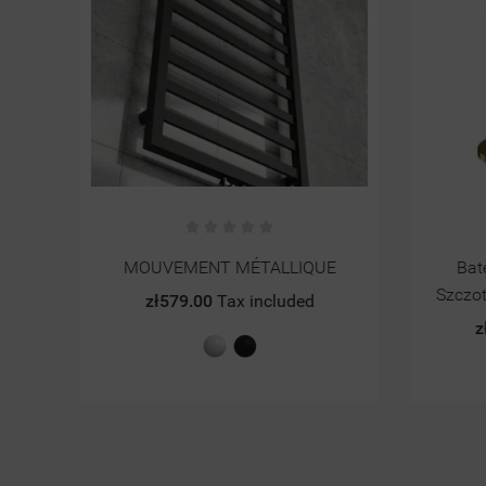
MOUVEMENT MÉTALLIQUE
Bater
Szczotk
zł579.00
Tax included
zł
Biały
Czarny
połysk
mat