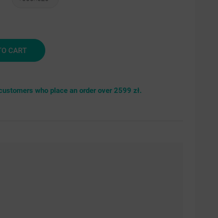
brny
TO CART
r customers who place an order over 2599 zł.