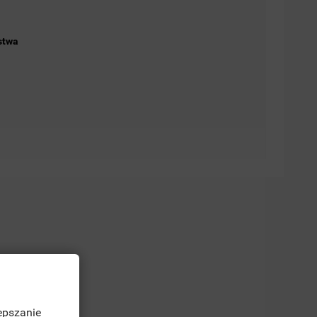
stwa
epszanie