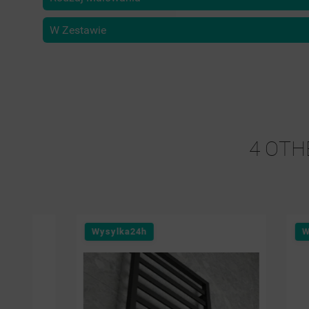
W Zestawie
4 OTH
Wysylka24h
Wysylka