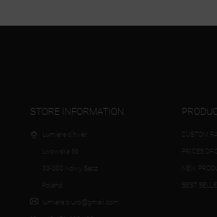
STORE INFORMATION
PRODU
Lumiere d'hiver
CUSTOM RA
Lwowska 56
PRICES DR
33-300 Nowy Sącz
NEW PROD
Poland
BEST SELL
lumiere.biuro@gmail.com