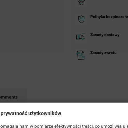
Polityka bezpieczeń
Zasady dostawy
Zasady zwrotu
omments
 prywatność użytkowników
 pomagają nam w pomiarze efektywności treści, co umożliwia ul