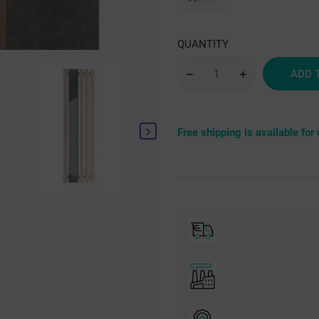
struktura
RAL
sre
QUANTITY
ADD 
Free shipping is available fo