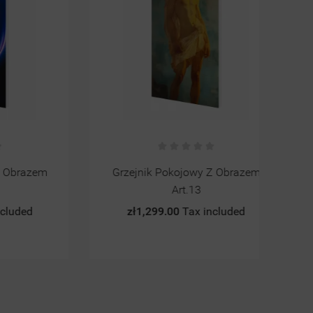
zem
Grzejnik Pokojowy Z Obrazem
MO
Art.13
zł1,299.00
Tax included