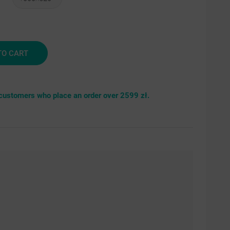
brny
TO CART
r customers who place an order over 2599 zł.