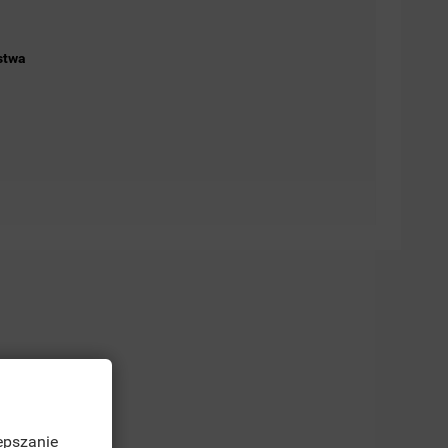
stwa
epszanie