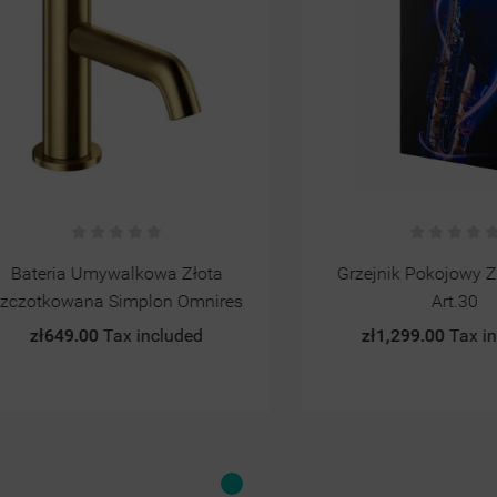
ia Umywalkowa Złota
Grzejnik Pokojowy Z Obra
owana Simplon Omnires
Art.30
649.00
Tax included
zł1,299.00
Tax included