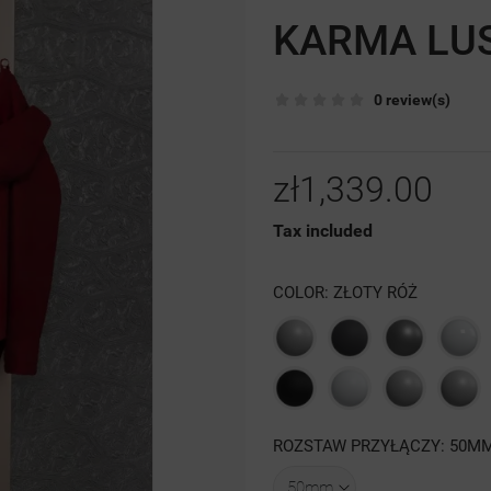
KARMA LU
0 review(s)
zł1,339.00
Tax included
COLOR: ZŁOTY RÓŻ
Szary
Grafit
Antracyt
Biał
struktura
struktura
poł
Czarna
Biały
Szary
4
ROZSTAW PRZYŁĄCZY: 50M
struktura
mat
luty