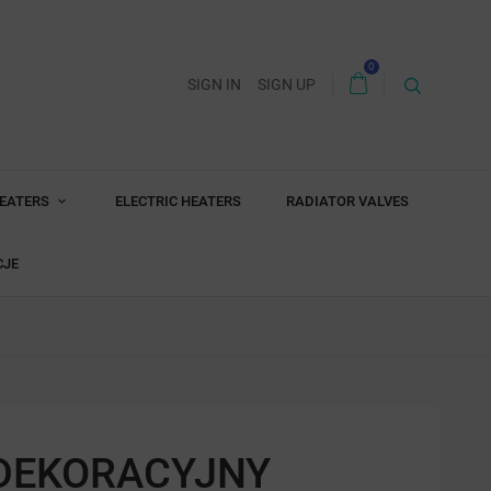
0
SIGN IN
SIGN UP
HEATERS
ELECTRIC HEATERS
RADIATOR VALVES
CJE
 DEKORACYJNY