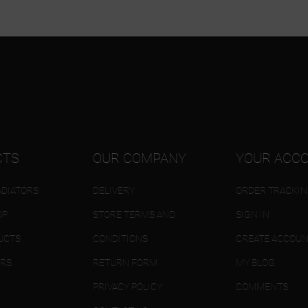
CTS
OUR COMPANY
YOUR ACC
DIATORS
DELIVERY
ORDER TRACKI
OP
STORE TERMS AND
SIGN IN
UCTS
CONDITIONS
CREATE ACCOU
ERS
RETURN FORM
MY BLOG
PRIVACY POLICY
COMMENTS