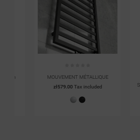
MOUVEMENT MÉTALLIQUE
Bater
Szczotk
zł579.00
Tax included
zł
Biały
Czarny
połysk
mat