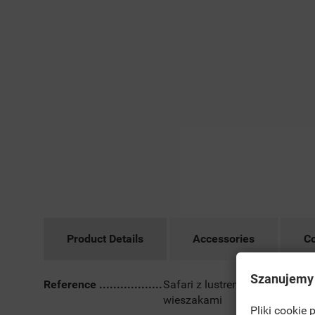
Product Details
Accessories
C
Szanujemy
Reference
Safari z lustrem i
wieszakami
Pliki cookie