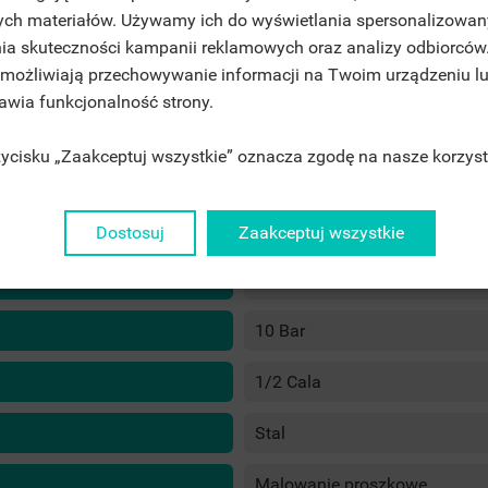
ITLE))
ych materiałów. Używamy ich do wyświetlania spersonalizowan
GN IN
ia skuteczności kampanii reklamowych oraz analizy odbiorców
JE LISTY ŻYCZEŃ
 umożliwiają przechowywanie informacji na Twoim urządzeniu l
ABEL))
U NEED TO BE LOGGED IN TO SAVE PRODUCTS IN YOUR WISHLIST.
rawia funkcjonalność strony.
1000mm - 420W
1400mm - 549W
rzycisku „Zaakceptuj wszystkie” oznacza zgodę na nasze korzyst
1600mm - 612W
add_circle_outline
UTWÓRZ NOWĄ LIS
((CANCELTEXT))
((LOGINTEXT))
1800mm - 675W
((CANCELTEXT))
((CREATETEXT))
50mm
Dostosuj
Zaakceptuj wszystkie
6 Bar
10 Bar
1/2 Cala
Stal
Malowanie proszkowe