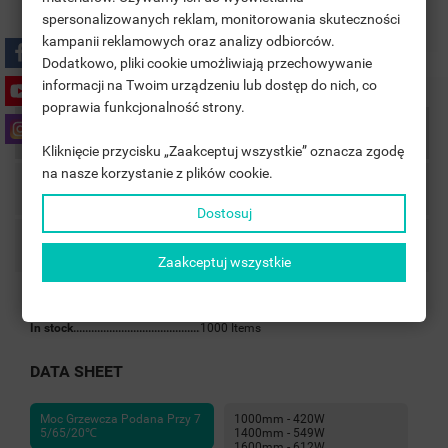
((TITLE))
Zasady zwrotu
SIGN IN
spersonalizowanych reklam, monitorowania skuteczności
kampanii reklamowych oraz analizy odbiorców.
MOJE LISTY ŻYCZEŃ
((LABEL))
Dodatkowo, pliki cookie umożliwiają przechowywanie
YOU NEED TO BE LOGGED IN TO SAVE PRODUCTS IN YOUR
informacji na Twoim urządzeniu lub dostęp do nich, co
WISHLIST.
poprawia funkcjonalność strony.
add_circle_outline
UTWÓRZ NOWĄ LISTĘ
Product Details
Kliknięcie przycisku „Zaakceptuj wszystkie” oznacza zgodę
((CANCELTEXT))
((LOGINTEXT))
na nasze korzystanie z plików cookie.
((CANCELTEXT))
((CREATETEXT))
Accessories
Dostosuj
Comments
Zaakceptuj wszystkie
Reference
Safari z lustrem i wieszakami
In stock
1000 Items
DATA SHEET
Moc Grzewcza Podana Przy 7
1000mm - 420W
5/65/20℃
1400mm - 549W
1600mm - 612W