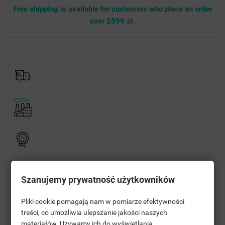
Free shipping is available for customers who place an order
over 2599 zł.
Polityka bezpieczeństwa
Szanujemy prywatność użytkowników
Zasady dostawy
Pliki cookie pomagają nam w pomiarze efektywności
treści, co umożliwia ulepszanie jakości naszych
materiałów. Używamy ich do wyświetlania