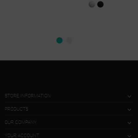
Biały
Czarny
połysk
mat

STORE INFORMATION

PRODUCTS

OUR COMPANY

YOUR ACCOUNT