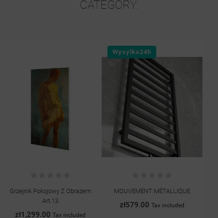
CATEGORY:
Wysylka24h
Wysyl
rzejnik Pokojowy Z Obrazem
MOUVEMENT MÉTALLIQUE
Bater
Art.13
Szczotk
zł579.00
Tax included
zł1,299.00
zł6
Tax included