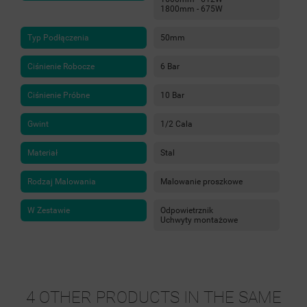
1800mm - 675W
Typ Podłączenia
50mm
Ciśnienie Robocze
6 Bar
Ciśnienie Próbne
10 Bar
Gwint
1/2 Cala
Materiał
Stal
Rodzaj Malowania
Malowanie proszkowe
W Zestawie
Odpowietrznik
Uchwyty montażowe
4 OTHER PRODUCTS IN THE SAME