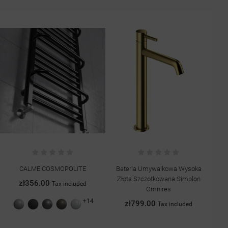
CALME COSMOPOLITE
Bateria Umywalkowa Wysoka
Złota Szczotkowana Simplon
zł356.00
Tax included
Omnires
+14
Szary
Grafit
Antracyt
Quartz
Biały
zł799.00
Tax included
struktura
struktura
II
połysk
struktura