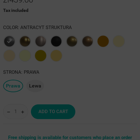
Tax included
COLOR: ANTRACYT STRUKTURA
Antracyt
Złoty
Złoty
Czarny
Antyk
Antyk
Miedź
Quartz
struktura
róż
mat
jasny
ciemny
1
I
Quartz
mosiądz
beżowy
złoty
piaskowy
STRONA: PRAWA
II
półmat
Prawa
Lewa
ADD TO CART
Free shipping is available for customers who place an order