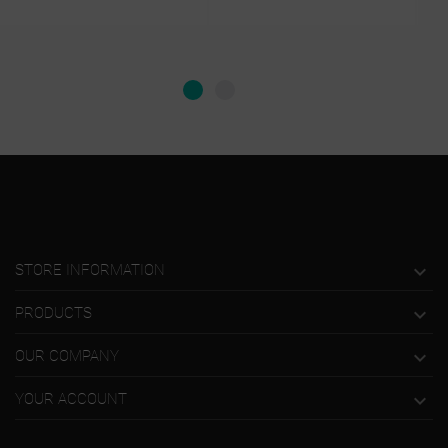

STORE INFORMATION

PRODUCTS

OUR COMPANY

YOUR ACCOUNT