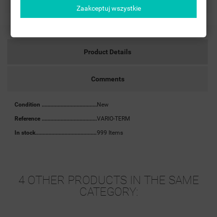
Zaakceptuj wszystkie
Product Details
Comments
Condition
New
Reference
VARIO-TERM
In stock
999 Items
4 OTHER PRODUCTS IN THE SAME
CATEGORY: