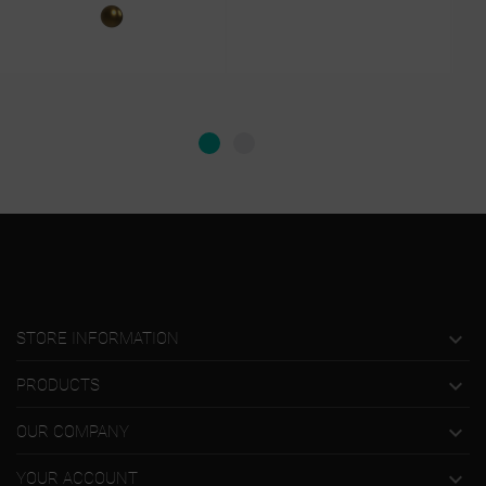
Złoty

STORE INFORMATION

PRODUCTS

OUR COMPANY

YOUR ACCOUNT