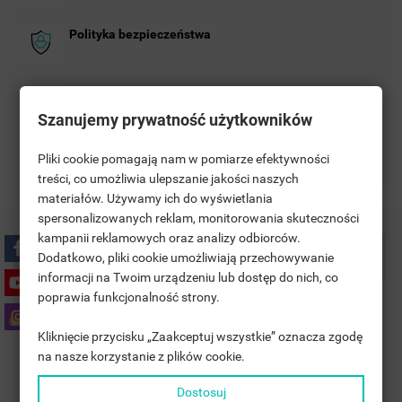
Polityka bezpieczeństwa
Zasady dostawy
Szanujemy prywatność użytkowników
Zasady zwrotu
Pliki cookie pomagają nam w pomiarze efektywności
treści, co umożliwia ulepszanie jakości naszych
materiałów. Używamy ich do wyświetlania
((TITLE))
SIGN IN
spersonalizowanych reklam, monitorowania skuteczności
kampanii reklamowych oraz analizy odbiorców.
MOJE LISTY ŻYCZEŃ
((LABEL))
Dodatkowo, pliki cookie umożliwiają przechowywanie
Description
YOU NEED TO BE LOGGED IN TO SAVE PRODUCTS IN YOUR
informacji na Twoim urządzeniu lub dostęp do nich, co
WISHLIST.
poprawia funkcjonalność strony.
Product Details
add_circle_outline
UTWÓRZ NOWĄ LISTĘ
Kliknięcie przycisku „Zaakceptuj wszystkie” oznacza zgodę
((CANCELTEXT))
((LOGINTEXT))
na nasze korzystanie z plików cookie.
((CANCELTEXT))
((CREATETEXT))
Accessories
Dostosuj