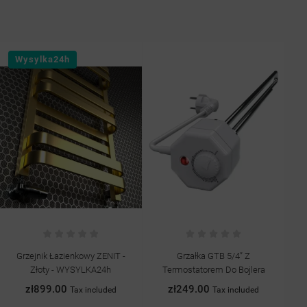
Wysylka24h
Grzejnik Łazienkowy ZENIT -
Grzałka GTB 5/4” Z
Ba
Złoty - WYSYLKA24h
Termostatorem Do Bojlera
zł899.00
zł249.00
Tax included
Tax included