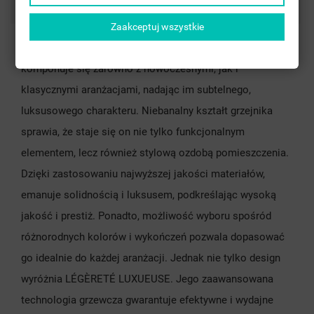
Comments
Zaakceptuj wszystkie
Dzięki swojej uniwersalnej estetyce doskonale
komponuje się zarówno z nowoczesnymi, jak i
klasycznymi aranżacjami, nadając im subtelnego,
luksusowego charakteru. Niebanalny kształt grzejnika
sprawia, że staje się on nie tylko funkcjonalnym
elementem, lecz również stylową ozdobą pomieszczenia.
Dzięki zastosowaniu najwyższej jakości materiałów,
emanuje solidnością i luksusem, podkreślając wysoką
jakość i prestiż. Ponadto, możliwość wyboru spośród
różnorodnych kolorów i wykończeń pozwala dopasować
go idealnie do każdej aranżacji. Jednak nie tylko design
wyróżnia LÉGÈRETÉ LUXUEUSE. Jego zaawansowana
technologia grzewcza gwarantuje efektywne i wydajne