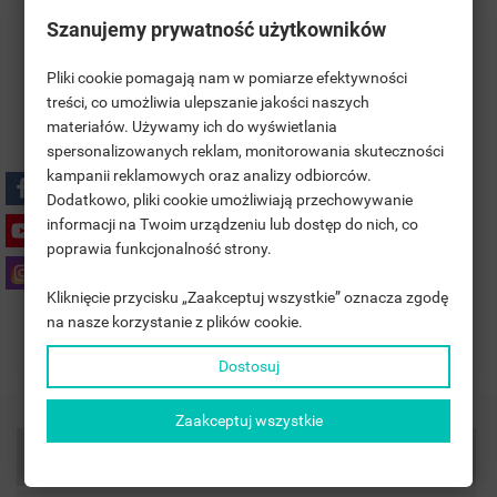
Szanujemy prywatność użytkowników
Pliki cookie pomagają nam w pomiarze efektywności
treści, co umożliwia ulepszanie jakości naszych
materiałów. Używamy ich do wyświetlania
((TITLE))
SIGN IN
spersonalizowanych reklam, monitorowania skuteczności
kampanii reklamowych oraz analizy odbiorców.
MOJE LISTY ŻYCZEŃ
Polityka bezpieczeństwa
((LABEL))
Dodatkowo, pliki cookie umożliwiają przechowywanie
YOU NEED TO BE LOGGED IN TO SAVE PRODUCTS IN YOUR
informacji na Twoim urządzeniu lub dostęp do nich, co
WISHLIST.
poprawia funkcjonalność strony.
Zasady dostawy
add_circle_outline
UTWÓRZ NOWĄ LISTĘ
Kliknięcie przycisku „Zaakceptuj wszystkie” oznacza zgodę
((CANCELTEXT))
((LOGINTEXT))
na nasze korzystanie z plików cookie.
Zasady zwrotu
((CANCELTEXT))
((CREATETEXT))
Dostosuj
Zaakceptuj wszystkie
Product Details