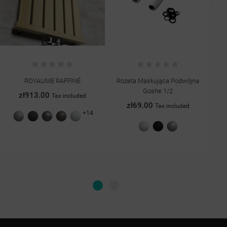
ROYAUME RAFFINÉ
Rozeta Maskująca Podwójna
Za
Goshe 1/2
zł913.00
Tax included
zł69.00
Tax included
+14
Szary
Grafit
Antracyt
Quartz
Biały
struktura
struktura
II
połysk
Biały
Czarny
Chrom
struktura
połysk
mat