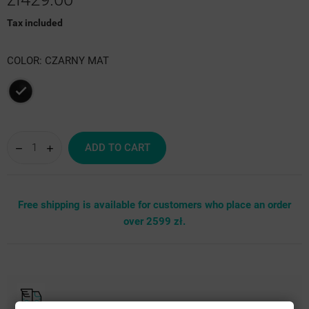
Tax included
COLOR: CZARNY MAT
Czarny
mat
ADD TO CART
Free shipping is available for customers who place an order
over 2599 zł.