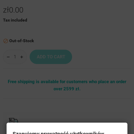
zł0.00
Tax included
Out-of-Stock

ADD TO CART
Free shipping is available for customers who place an order
over 2599 zł.
Szanujemy prywatność użytkowników