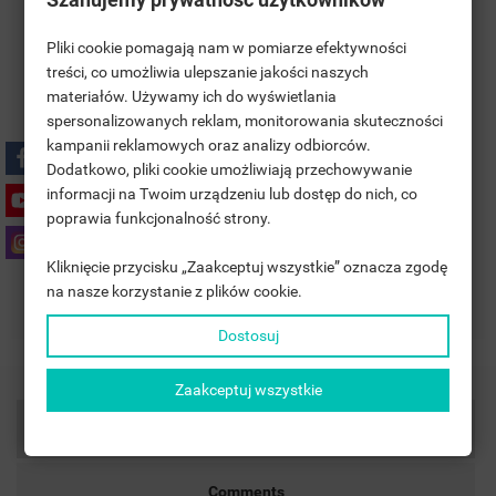
Pliki cookie pomagają nam w pomiarze efektywności
treści, co umożliwia ulepszanie jakości naszych
materiałów. Używamy ich do wyświetlania
((TITLE))
SIGN IN
spersonalizowanych reklam, monitorowania skuteczności
kampanii reklamowych oraz analizy odbiorców.
MOJE LISTY ŻYCZEŃ
Polityka bezpieczeństwa
((LABEL))
Dodatkowo, pliki cookie umożliwiają przechowywanie
YOU NEED TO BE LOGGED IN TO SAVE PRODUCTS IN YOUR
informacji na Twoim urządzeniu lub dostęp do nich, co
WISHLIST.
poprawia funkcjonalność strony.
Zasady dostawy
add_circle_outline
UTWÓRZ NOWĄ LISTĘ
Kliknięcie przycisku „Zaakceptuj wszystkie” oznacza zgodę
((CANCELTEXT))
((LOGINTEXT))
na nasze korzystanie z plików cookie.
((CANCELTEXT))
((CREATETEXT))
Zasady zwrotu
Dostosuj
Zaakceptuj wszystkie
Product Details
Comments