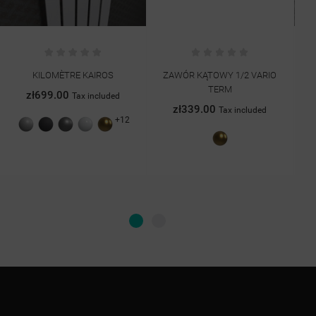
KILOMÈTRE KAIROS
ZAWÓR KĄTOWY 1/2 VARIO
TERM
zł699.00
Tax included
zł339.00
Tax included
+12
Szary
Grafit
Antracyt
Biały
Złoty
struktura
struktura
połysk
Złoty