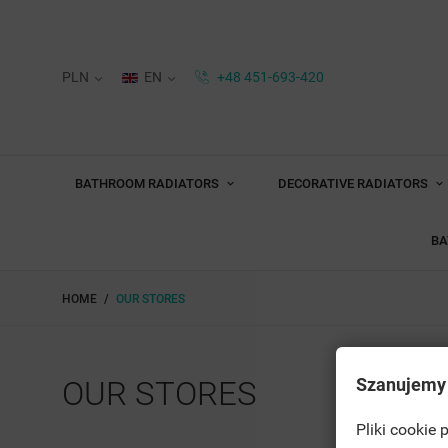
PLN
EN
+48 451-693-420
BATHROOM RADIATORS
DECORATIVE RADIATORS
BA
HOME
OUR STORES
Szanujemy
OUR STORES
Pliki cookie