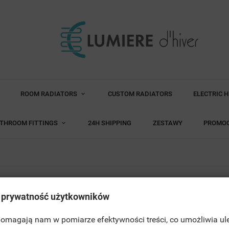
ROOM RADIATORS
CUSTOM RADIATORS
ELECTRIC 
THROOM FITTINGS
24H SHIPPING
ZESTAWY
PROMO
 prywatność użytkowników
 pomagają nam w pomiarze efektywności treści, co umożliwia ul