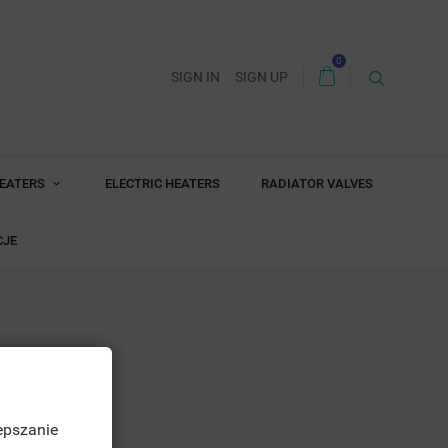
0
SIGN IN
SIGN UP
HEATERS
ELECTRIC HEATERS
RADIATOR VALVES
CJE
epszanie