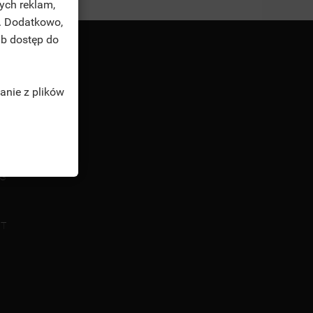
ych reklam,
. Dodatkowo,
ub dostęp do
anie z plików
TĘ
OUNT
NG
NT