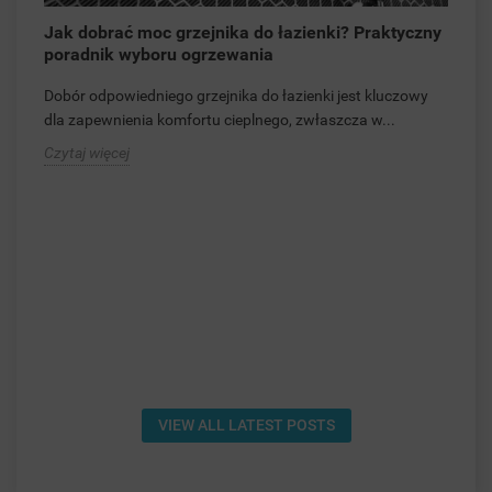
Jak dobrać moc grzejnika do łazienki? Praktyczny
N
poradnik wyboru ogrzewania
–
Dobór odpowiedniego grzejnika do łazienki jest kluczowy
P
dla zapewnienia komfortu cieplnego, zwłaszcza w...
s
p
Czytaj więcej
C
VIEW ALL LATEST POSTS