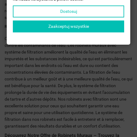
aérateur intégré sont une excellente solution pour ceux qui
recherchent des solutions économiques et écologiques dans leur
Dostosuj
salle de bain.
Zaakceptuj wszystkie
Robinets Muraux avec Système de Filtration
Options pour ceux qui recherchent une protection supplémentaire
contre les contaminants de l'eau. Les robinets muraux avec
système de filtration améliorent la qualité de l'eau en éliminant les
impuretés et les substances indésirables, ce qui est particulièrement
important dans les endroits où l'eau est dure ou contient des
concentrations élevées de contaminants. La filtration de l'eau
contribue à un meilleur goût et à une meilleure qualité de l'eau, ce qui
est bénéfique pour la santé. De plus, le système de filtration
prolonge la durée de vie des équipements en évitant l'accumulation
de tartre et d'autres dépôts. Nos robinets avec filtration sont une
excellente solution pour ceux qui souhaitent garantir une eau
propre et saine pour une utilisation quotidienne. Le système de
filtration dans nos robinets est facile à entretenir et à remplacer,
garantissant des résultats durables et un confort d'utilisation.
Découvrez Notre Offre de Robinets Muraux – Trouvez la