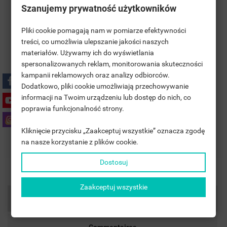
Szanujemy prywatność użytkowników
Pliki cookie pomagają nam w pomiarze efektywności
treści, co umożliwia ulepszanie jakości naszych
materiałów. Używamy ich do wyświetlania
((TITLE))
CONNEXION
spersonalizowanych reklam, monitorowania skuteczności
Polityka prywatności
kampanii reklamowych oraz analizy odbiorców.
MOJE LISTY ŻYCZEŃ
((LABEL))
Dodatkowo, pliki cookie umożliwiają przechowywanie
VOUS DEVEZ ÊTRE CONNECTÉ POUR AJOUTER DES
informacji na Twoim urządzeniu lub dostęp do nich, co
PRODUITS À VOTRE LISTE D'ENVIES.
Zasady dostawy
poprawia funkcjonalność strony.
add_circle_outline
UTWÓRZ NOWĄ LISTĘ
Kliknięcie przycisku „Zaakceptuj wszystkie” oznacza zgodę
((CANCELTEXT))
((LOGINTEXT))
Zasady zwrotu
na nasze korzystanie z plików cookie.
((CANCELTEXT))
((CREATETEXT))
Dostosuj
Zaakceptuj wszystkie
Détails du produit