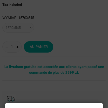
Tax included
WYMIAR: 1570X545
AU PANIER
La livraison gratuite est accordée aux clients ayant passé une
commande de plus de 2599 zł.