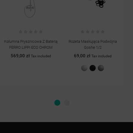
Rozeta Maskująca Podwójna
Grzejnik Łazienkowy CLAUT
Goshe 1/2
399,00 zł
Tax included
69,00 zł
Tax included
+14
Szary
Grafit
Antracyt
Quartz
Biały
struktura
struktura
II
połysk
Biały
Czarny
Chrom
struktura
połysk
mat