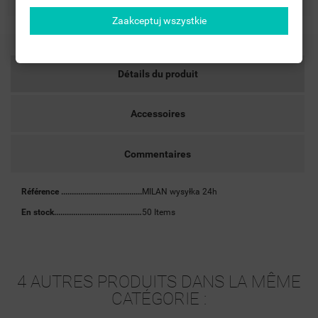
Zaakceptuj wszystkie
Détails du produit
Accessoires
Commentaires
Référence
MILAN wysyłka 24h
En stock
50 Items
4 AUTRES PRODUITS DANS LA MÊME
CATÉGORIE :