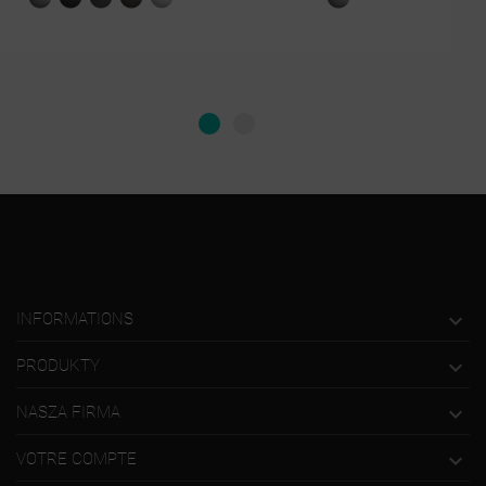
struktura
struktura
II
połysk
struktura

INFORMATIONS

PRODUKTY

NASZA FIRMA

VOTRE COMPTE