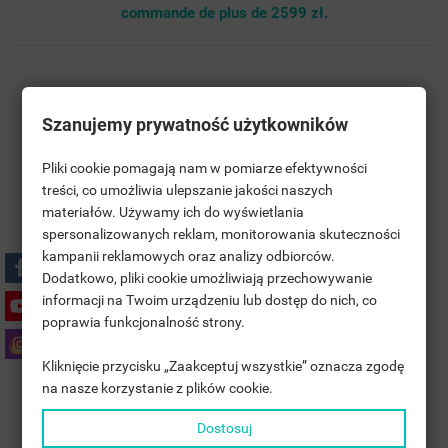
commande de plus de 2599 zł.
Szanujemy prywatność użytkowników
Pliki cookie pomagają nam w pomiarze efektywności
treści, co umożliwia ulepszanie jakości naszych
materiałów. Używamy ich do wyświetlania
((TITLE))
CONNEXION
spersonalizowanych reklam, monitorowania skuteczności
kampanii reklamowych oraz analizy odbiorców.
MOJE LISTY ŻYCZEŃ
((LABEL))
Dodatkowo, pliki cookie umożliwiają przechowywanie
VOUS DEVEZ ÊTRE CONNECTÉ POUR AJOUTER DES
informacji na Twoim urządzeniu lub dostęp do nich, co
PRODUITS À VOTRE LISTE D'ENVIES.
Polityka prywatności
poprawia funkcjonalność strony.
add_circle_outline
UTWÓRZ NOWĄ LISTĘ
Kliknięcie przycisku „Zaakceptuj wszystkie” oznacza zgodę
Zasady dostawy
((CANCELTEXT))
((LOGINTEXT))
na nasze korzystanie z plików cookie.
((CANCELTEXT))
((CREATETEXT))
Dostosuj
Zasady zwrotu