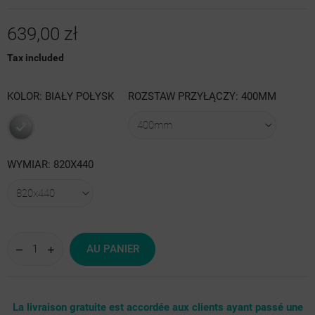
639,00 zł
Tax included
KOLOR: BIAŁY POŁYSK
ROZSTAW PRZYŁĄCZY: 400MM
Biały
WYMIAR: 820X440
połysk
AU PANIER
La livraison gratuite est accordée aux clients ayant passé une