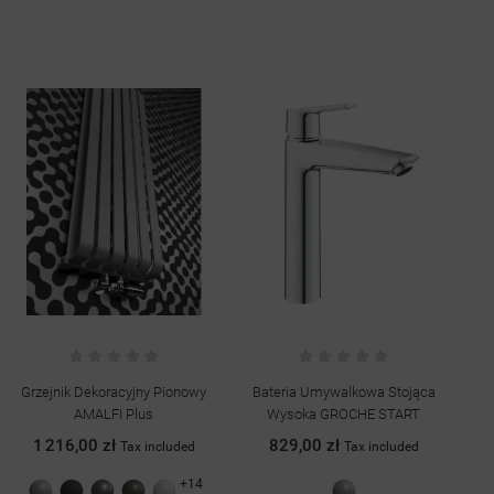
Grzejnik Dekoracyjny Pionowy
Bateria Umywalkowa Stojąca
Ba
AMALFI Plus
Wysoka GROCHE START
S
1 216,00 zł
829,00 zł
Tax included
Tax included
+14
Szary
Grafit
Antracyt
Quartz
Biały
Chrom