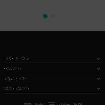

INFORMATIONS

PRODUKTY

NASZA FIRMA

VOTRE COMPTE