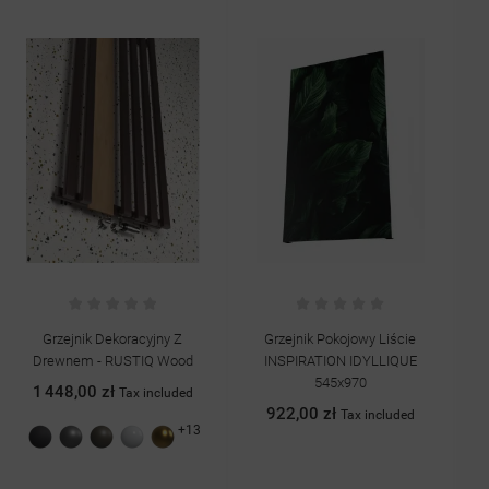
Grzejnik Dekoracyjny Z
Grzejnik Pokojowy Liście
Ze
Drewnem - RUSTIQ Wood
INSPIRATION IDYLLIQUE
Do 
545x970
1 448,00 zł
Tax included
922,00 zł
Tax included
+13
Grafit
Antracyt
Quartz
Biały
Złoty
struktura
II
połysk
struktura