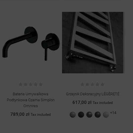
Bateria Umywalkowa
Grzejnik Dekoracyjny LÉGÈRETÉ
Grz
Podtynkowa Czarna Simplon
617,00 zł
Tax included
Omnires
+14
Szary
Grafit
Antracyt
Quartz
Biały
789,00 zł
Tax included
struktura
struktura
II
połysk
struktura