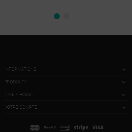

INFORMATIONS

PRODUKTY

NASZA FIRMA

VOTRE COMPTE