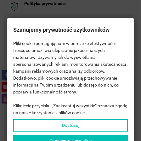
Polityka prywatności
Zasady dostawy
Szanujemy prywatność użytkowników
Zasady zwrotu
Pliki cookie pomagają nam w pomiarze efektywności
treści, co umożliwia ulepszanie jakości naszych
materiałów. Używamy ich do wyświetlania
((TITLE))
CONNEXION
spersonalizowanych reklam, monitorowania skuteczności
kampanii reklamowych oraz analizy odbiorców.
MOJE LISTY ŻYCZEŃ
((LABEL))
Dodatkowo, pliki cookie umożliwiają przechowywanie
VOUS DEVEZ ÊTRE CONNECTÉ POUR AJOUTER DES
Description
informacji na Twoim urządzeniu lub dostęp do nich, co
PRODUITS À VOTRE LISTE D'ENVIES.
poprawia funkcjonalność strony.
Détails du produit
add_circle_outline
UTWÓRZ NOWĄ LISTĘ
Kliknięcie przycisku „Zaakceptuj wszystkie” oznacza zgodę
((CANCELTEXT))
((LOGINTEXT))
na nasze korzystanie z plików cookie.
((CANCELTEXT))
((CREATETEXT))
Accessoires
Dostosuj
Commentaires
Zaakceptuj wszystkie