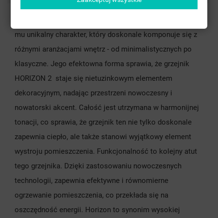
Harmonijne połączenie prostych i łagodnych linii nadaje
mu unikalny charakter, który doskonale komponuje się z
różnymi aranżacjami wnętrz - od minimalistycznych po
klasyczne. Jego efektowna forma sprawia, że grzejnik
HORIZON 2 staje się nietuzinkowym elementem
dekoracyjnym, nadając przestrzeni nowoczesny i
nowatorski akcent. Całość jest utrzymana w harmonijnej
tonacji, co sprawia, że grzejnik ten nie tylko doskonale
zapewnia ciepło, ale także stanowi wyjątkowy element
wystroju pomieszczenia. Funkcjonalność to kolejny atut
tego grzejnika. Dzięki zastosowaniu nowoczesnych
technologii, zapewnia efektywne i równomierne
ogrzewanie pomieszczenia, co przekłada się na
oszczędność energii. Horizon to synonim wysokiej