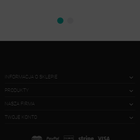

INFORMACJA O SKLEPIE

PRODUKTY

NASZA FIRMA

TWOJE KONTO