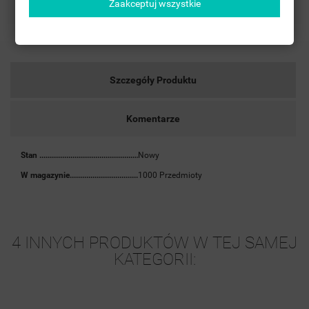
Zaakceptuj wszystkie
Szczegóły Produktu
Komentarze
Stan
Nowy
W magazynie
1000 Przedmioty
4 INNYCH PRODUKTÓW W TEJ SAMEJ
KATEGORII: