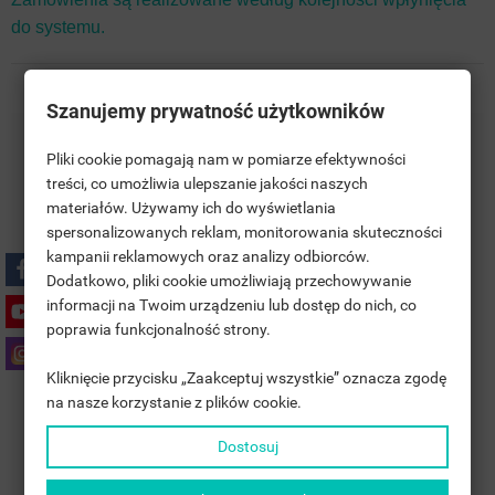
do systemu.
Szanujemy prywatność użytkowników
Darmowa Wysyłka na terenie Polski
Pliki cookie pomagają nam w pomiarze efektywności
treści, co umożliwia ulepszanie jakości naszych
materiałów. Używamy ich do wyświetlania
Polski Producent
((TITLE))
ZALOGUJ SIĘ
spersonalizowanych reklam, monitorowania skuteczności
kampanii reklamowych oraz analizy odbiorców.
MOJE LISTY ŻYCZEŃ
5 Lat GWARANCJI
((LABEL))
Dodatkowo, pliki cookie umożliwiają przechowywanie
MUSISZ BYĆ ZALOGOWANY BY ZAPISAĆ PRODUKTY NA
informacji na Twoim urządzeniu lub dostęp do nich, co
SWOJEJ LIŚCIE ŻYCZEŃ.
poprawia funkcjonalność strony.
Polityka prywatności
add_circle_outline
UTWÓRZ NOWĄ LISTĘ
Kliknięcie przycisku „Zaakceptuj wszystkie” oznacza zgodę
((CANCELTEXT))
((LOGINTEXT))
na nasze korzystanie z plików cookie.
((CANCELTEXT))
((CREATETEXT))
Zasady dostawy
Dostosuj
Zasady zwrotu