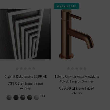
Wysylka24h
Bateria Umywalkowa Miedziana
Bateria Umywalkowa Wysoka
G
Połysk Simplon Omnires
Złota Szczotkowana Simplon
Omnires
659,00 zł
Brutto 1 dzień
799,00 zł
roboczy
Brutto 1 dzień
roboczy