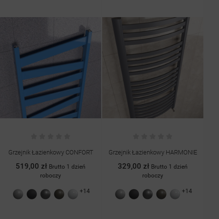
Grzejnik Łazienkowy HARMONIE
Grzejnik Dekoracyjny LUXE 2
Poj
329,00 zł
519,00 zł
Brutto 1 dzień
Brutto 1 dzień
49
roboczy
roboczy
+14
+14
Szary
Grafit
Antracyt
Quartz
Biały
Szary
Grafit
Antracyt
Quartz
Biały
struktura
struktura
II
połysk
struktura
struktura
II
połysk
drobinki
drobinki
struktura
drobinki
drobinki
struktura
srebra
srebra
drobinki
srebra
srebra
drobinki