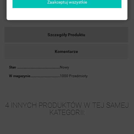
Zaakceptuj wszystkie
Szczegóły Produktu
Komentarze
Stan
Nowy
W magazynie
1000 Przedmioty
4 INNYCH PRODUKTÓW W TEJ SAMEJ
KATEGORII: