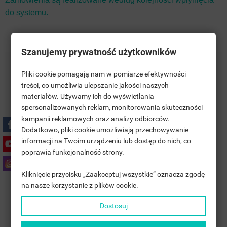
do systemu.
Szanujemy prywatność użytkowników
Darmowa Wysyłka na terenie Polski
Pliki cookie pomagają nam w pomiarze efektywności
treści, co umożliwia ulepszanie jakości naszych
Polski Producent
materiałów. Używamy ich do wyświetlania
((TITLE))
ZALOGUJ SIĘ
spersonalizowanych reklam, monitorowania skuteczności
kampanii reklamowych oraz analizy odbiorców.
MOJE LISTY ŻYCZEŃ
5 Lat GWARANCJI
((LABEL))
Dodatkowo, pliki cookie umożliwiają przechowywanie
MUSISZ BYĆ ZALOGOWANY BY ZAPISAĆ PRODUKTY NA
informacji na Twoim urządzeniu lub dostęp do nich, co
SWOJEJ LIŚCIE ŻYCZEŃ.
poprawia funkcjonalność strony.
Polityka prywatności
add_circle_outline
UTWÓRZ NOWĄ LISTĘ
Kliknięcie przycisku „Zaakceptuj wszystkie” oznacza zgodę
((CANCELTEXT))
((LOGINTEXT))
na nasze korzystanie z plików cookie.
((CANCELTEXT))
((CREATETEXT))
Zasady dostawy
Dostosuj
Zasady zwrotu