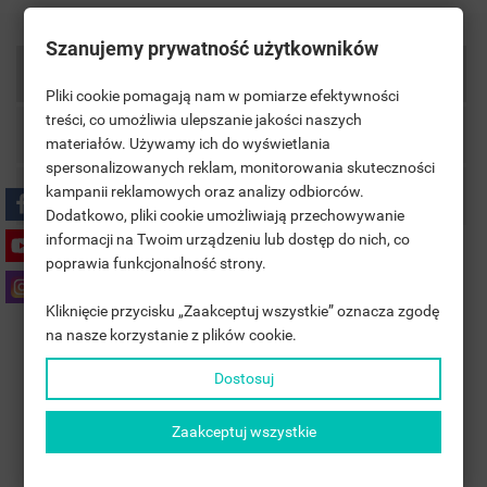
Szanujemy prywatność użytkowników
Opis
Pliki cookie pomagają nam w pomiarze efektywności
treści, co umożliwia ulepszanie jakości naszych
Szczegóły Produktu
materiałów. Używamy ich do wyświetlania
((TITLE))
ZALOGUJ SIĘ
spersonalizowanych reklam, monitorowania skuteczności
kampanii reklamowych oraz analizy odbiorców.
Komentarze
MOJE LISTY ŻYCZEŃ
((LABEL))
Dodatkowo, pliki cookie umożliwiają przechowywanie
MUSISZ BYĆ ZALOGOWANY BY ZAPISAĆ PRODUKTY NA
informacji na Twoim urządzeniu lub dostęp do nich, co
SWOJEJ LIŚCIE ŻYCZEŃ.
poprawia funkcjonalność strony.
Zestaw Termostatyczny z Głowicą i Zaworem
add_circle_outline
UTWÓRZ NOWĄ LISTĘ
Kliknięcie przycisku „Zaakceptuj wszystkie” oznacza zgodę
((CANCELTEXT))
((LOGINTEXT))
Nowoczesny i funkcjonalny
zestaw termostatyczny
na nasze korzystanie z plików cookie.
((CANCELTEXT))
((CREATETEXT))
umożliwia precyzyjną regulację temperatury w
Dostosuj
grzejnikach. Dzięki wysokiej jakości wykonania i trwałym
materiałom zapewnia długą żywotność oraz efektywność
Zaakceptuj wszystkie
działania.