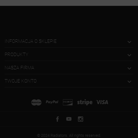

INFORMACJA O SKLEPIE

PRODUKTY

NASZA FIRMA

TWOJE KONTO
© 2024 Radiators. All rights reserved.