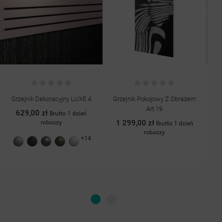
Grzejnik Dekoracyjny LUXE 4
Grzejnik Pokojowy Z Obrazem
G
Art.19
629,00 zł
Brutto 1 dzień
1 299,00 zł
roboczy
Brutto 1 dzień
roboczy
+14
Szary
Grafit
Antracyt
Quartz
Biały
struktura
struktura
II
połysk
drobinki
drobinki
struktura
srebra
srebra
drobinki
srebra