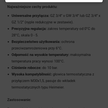
Najważniejsze cechy produktu:
Uniwersalne przyłącza:
GZ 3/4” x GW 3/4” lub GZ 3/4” x
GZ 1/2” (nyple redukcyjne w zestawie).
Precyzyjna regulacja:
zakres temperatury od 0°C do
28°C, skala 0 - 5.
Bezpieczeństwo użytkowania:
ochrona
przeciwzamrożeniowa przy 6°C.
Odporność na wysokie temperatury:
maksymalna
temperatura pracy wynosi 100°C.
Ciśnienie robocze:
do 10 bar.
Wysoka kompatybilność:
głowica termostatyczna z
przyłączem M30x1,5, pasuje do wkładek
termostatycznych typu Heimeier.
Zastosowanie: