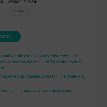
MM
WYMIAR: 621X540
jasny
ciemny
I
II
mat
piaskowy
struktura
brny
struktura
drobinki
inki
drobinki
srebra
OSZYKA
bra
srebra
i zamówienia:
około
± 2-3 dni
roboczych,
± 2
dni na
ty czas może wydłużyć się do
7 dni
roboczych w
eń.
dardowe oraz grzejniki z obrazami nie podlegają
według kolejności wpłynięcia do systemu.