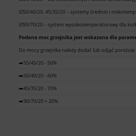
☑️50/40/20, 45/35/20 – systemy średnio i niskotem
☑️90/70/20 – system wysokotemperaturowy dla kotł
Podana moc grzejnika jest wskazana dla paramet
Do mocy grzejnika należy dodać lub odjąć poniższe w
➡️55/45/20 - 50%
➡️50/40/20 - 60%
➡️45/35/20 - 70%
➡️90/70/20 + 20%