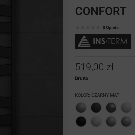
CONFORT
0 Opinie
519,00 zł
Brutto
KOLOR: CZARNY MAT
Szary
Grafit
Antracyt
Biał
struktura
struktura
poł
Czarny
Biały
Szary
4