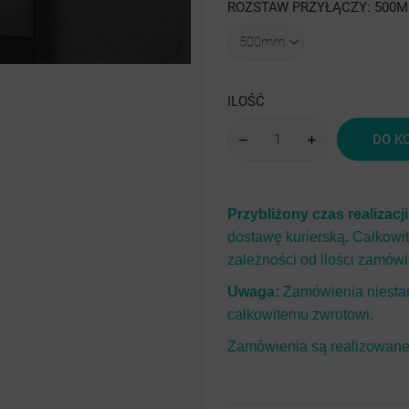
drobinki
drobinki
ROZSTAW PRZYŁĄCZY: 500
struktura
mat
gładki
luty
srebra
srebra
struktura
RAL
drobinki
sre
ILOŚĆ
srebra
drob
DO K
sre
Przybliżony czas realizacj
dostawę kurierską. Całkowi
zależności od ilości zamówi
Uwaga:
Zamówienia niestan
całkowitemu zwrotowi.
Zamówienia są realizowane 