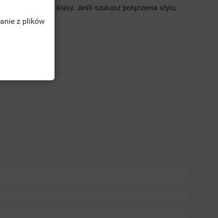
nabiera ciepła i klasy. Jeśli szukasz połączenia stylu,
anie z plików
TĘ