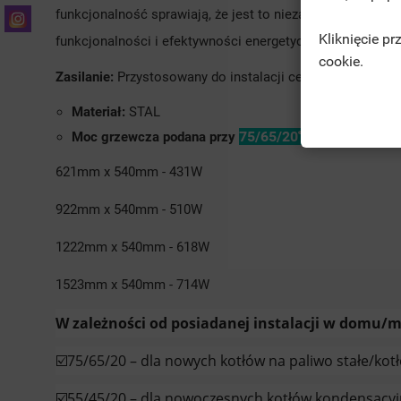
funkcjonalność sprawiają, że jest to niezastąpiony element
Kliknięcie p
funkcjonalności i efektywności energetycznej, to
CONFO
cookie.
Zasilanie:
Przystosowany do instalacji centralnego ogrze
Materiał:
STAL
75/65/20℃
Moc grzewcza podana przy
621mm x 540mm - 431W
922mm x 540mm - 510W
1222mm x 540mm - 618W
1523mm x 540mm - 714W
W zależności od posiadanej instalacji w domu/m
☑️75/65/20 – dla nowych kotłów na paliwo stałe/kotł
☑️55/45/20 – dla nowoczesnych kotłów kondensacyj