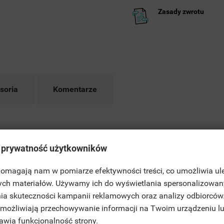
Zasady zwrotu
soria
Komentarze
nia sprawiają, że
CONFORT
doskonale komponuje się zarówno z tr
 prywatność użytkowników
nej technologii, która zapewnia szybkie i efektywne ogrzewanie p
 pomagają nam w pomiarze efektywności treści, co umożliwia ul
ITLE))
 skutecznym źródłem ciepła. Możliwość regulacji temperatury oraz pr
ych materiałów. Używamy ich do wyświetlania spersonalizowan
LOGUJ SIĘ
ia skuteczności kampanii reklamowych oraz analizy odbiorców
dowiska dzięki wysokiej efektywności energetycznej.
JE LISTY ŻYCZEŃ
 umożliwiają przechowywanie informacji na Twoim urządzeniu l
ABEL))
SISZ BYĆ ZALOGOWANY BY ZAPISAĆ PRODUKTY NA SWOJEJ LIŚCIE
tóry dodaje wyjątkowego charakteru każdemu pomieszczeniu. Jego mi
rawia funkcjonalność strony.
CZEŃ.