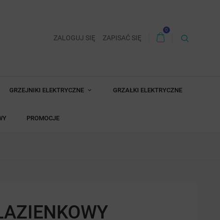
0
ZALOGUJ SIĘ
ZAPISAĆ SIĘ
GRZEJNIKI ELEKTRYCZNE
GRZAŁKI ELEKTRYCZNE
WY
PROMOCJE
ŁAZIENKOWY