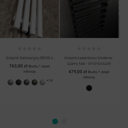
Grzejnik Dekoracyjny BRISE 4
Grzejnik Łazienkowy Moderne -
Gr
Czarny Mat - WYSYŁKA24h
763,00 zł
Brutto 1 dzień
479,00 zł
roboczy
Brutto 1 dzień
roboczy
+14
Szary
Grafit
Antracyt
Quartz
Biały
struktura
struktura
II
połysk
Czarny
drobinki
drobinki
struktura
mat
srebra
srebra
drobinki
srebra