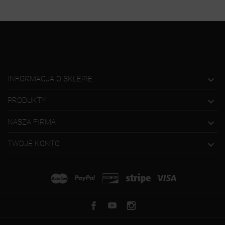

INFORMACJA O SKLEPIE

PRODUKTY

NASZA FIRMA

TWOJE KONTO