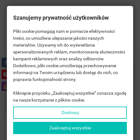
Zasady dostawy
Szanujemy prywatność użytkowników
Pliki cookie pomagają nam w pomiarze efektywności
Zasady zwrotu
treści, co umożliwia ulepszanie jakości naszych
materiałów. Używamy ich do wyświetlania
((TITLE))
ZALOGUJ SIĘ
spersonalizowanych reklam, monitorowania skuteczności
kampanii reklamowych oraz analizy odbiorców.
MOJE LISTY ŻYCZEŃ
((LABEL))
Dodatkowo, pliki cookie umożliwiają przechowywanie
MUSISZ BYĆ ZALOGOWANY BY ZAPISAĆ PRODUKTY NA
Opis
informacji na Twoim urządzeniu lub dostęp do nich, co
SWOJEJ LIŚCIE ŻYCZEŃ.
poprawia funkcjonalność strony.
add_circle_outline
UTWÓRZ NOWĄ LISTĘ
Szczegóły Produktu
Kliknięcie przycisku „Zaakceptuj wszystkie” oznacza zgodę
((CANCELTEXT))
((LOGINTEXT))
na nasze korzystanie z plików cookie.
((CANCELTEXT))
((CREATETEXT))
Komentarze
Dostosuj
Zaakceptuj wszystkie
GRZAŁKA ELEKTRYCZNA DO GRZEJNIKA YUUKI