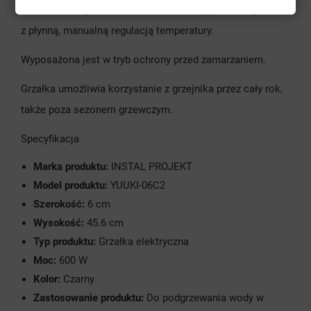
Grzałka elektryczna YUUKI to minimalistyczne urządzenie
z płynną, manualną regulacją temperatury.
Wyposażona jest w tryb ochrony przed zamarzaniem.
Grzałka umożliwia korzystanie z grzejnika przez cały rok,
także poza sezonem grzewczym.
Specyfikacja
Marka produktu:
INSTAL PROJEKT
Model produktu:
YUUKI-06C2
Szerokość:
6 cm
Wysokość:
45.6 cm
Typ produktu:
Grzałka elektryczna
Moc:
600 W
Kolor:
Czarny
Zastosowanie produktu:
Do podgrzewania wody w