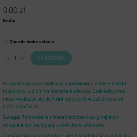
0,00 zł
Brutto
Obecnie brak na stanie

DO KOSZYKA
Przybliżony czas realizacji zamówienia:
około
± 2-3 dni
roboczych,
± 2
dni na dostawę kurierską. Całkowity czas
może wydłużyć się do
7 dni
roboczych w zależności od
ilości zamówień.
Uwaga:
Zamówienia niestandardowe oraz grzejniki z
obrazami nie podlegają całkowitemu zwrotowi.
Zamówienia są realizowane według kolejności wpłynięcia