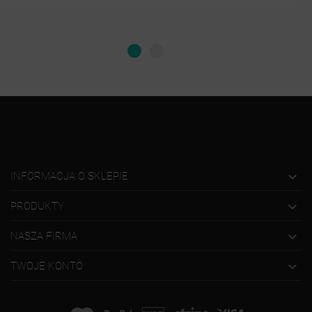

INFORMACJA O SKLEPIE

PRODUKTY

NASZA FIRMA

TWOJE KONTO