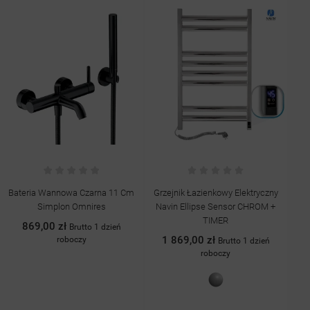
Bateria Wannowa Czarna 11 Cm
Grzejnik Łazienkowy Elektryczny
G
Simplon Omnires
Navin Ellipse Sensor CHROM +
TIMER
869,00 zł
Brutto 1 dzień
1 869,00 zł
roboczy
Brutto 1 dzień
roboczy
Chrom