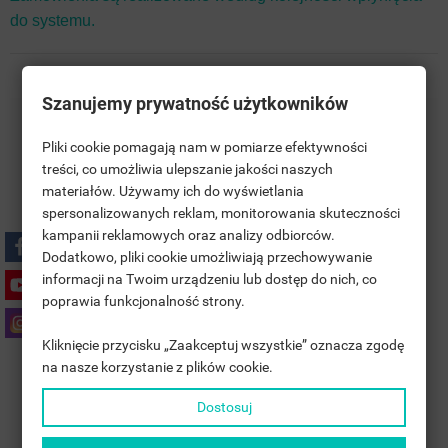
do systemu.
Szanujemy prywatność użytkowników
Darmowa Wysyłka na terenie Polski
Pliki cookie pomagają nam w pomiarze efektywności
treści, co umożliwia ulepszanie jakości naszych
Polski Producent
materiałów. Używamy ich do wyświetlania
((TITLE))
ZALOGUJ SIĘ
spersonalizowanych reklam, monitorowania skuteczności
kampanii reklamowych oraz analizy odbiorców.
MOJE LISTY ŻYCZEŃ
5 Lat GWARANCJI
((LABEL))
Dodatkowo, pliki cookie umożliwiają przechowywanie
MUSISZ BYĆ ZALOGOWANY BY ZAPISAĆ PRODUKTY NA
informacji na Twoim urządzeniu lub dostęp do nich, co
SWOJEJ LIŚCIE ŻYCZEŃ.
poprawia funkcjonalność strony.
Polityka prywatności
add_circle_outline
UTWÓRZ NOWĄ LISTĘ
Kliknięcie przycisku „Zaakceptuj wszystkie” oznacza zgodę
((CANCELTEXT))
((LOGINTEXT))
na nasze korzystanie z plików cookie.
((CANCELTEXT))
((CREATETEXT))
Zasady dostawy
Dostosuj
Zasady zwrotu