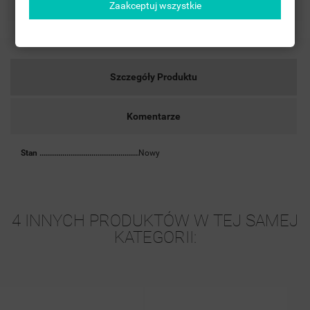
Zaakceptuj wszystkie
Szczegóły Produktu
Komentarze
Stan
Nowy
4 INNYCH PRODUKTÓW W TEJ SAMEJ
KATEGORII: