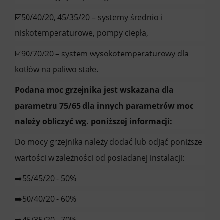
☑️50/40/20, 45/35/20 – systemy średnio i
niskotemperaturowe, pompy ciepła,
☑️90/70/20 – system wysokotemperaturowy dla
kotłów na paliwo stałe.
Podana moc grzejnika jest wskazana dla
parametru 75/65 dla innych parametrów moc
należy obliczyć wg. poniższej informacji:
Do mocy grzejnika należy dodać lub odjąć poniższe
wartości w zależności od posiadanej instalacji:
➡️55/45/20 - 50%
➡️50/40/20 - 60%
➡️45/35/20 - 70%