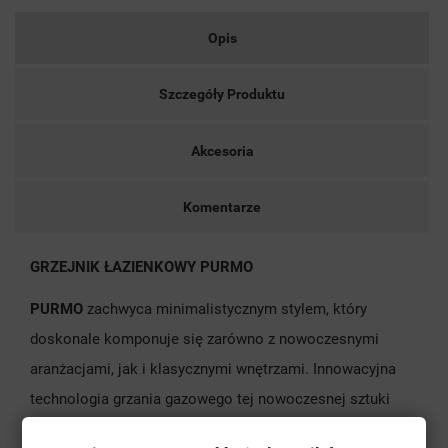
Opis
Szczegóły Produktu
Akcesoria
Komentarze
GRZEJNIK ŁAZIENKOWY PURMO
PURMO
zachwyca minimalistycznym stylem, który
doskonale komponuje się zarówno z nowoczesnymi
aranżacjami, jak i klasycznymi wnętrzami. Innowacyjna
technologia grzania gazowego tej nowoczesnej sztuki
sprawia, że grzejnik jest nie tylko piękny, ale także