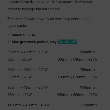
to prawdziwe dzieło sztuki, które sprawi, że wnętrze
nabierze nowego blasku i ciepła.
Zasilanie:
Przystosowany do instalacji centralnego
ogrzewania.
Materiał:
STAL
75/65/20℃
Moc grzewcza podana przy
500mm x 430mm - 180W 500mm x
530mm - 215W 500mm x 630mm - 225W
750mm x 430mm - 272W 750mm x
530mm - 323W 750mm x 630mm - 339W
950mm x 430mm - 334W 950mm x
530mm - 430W 950mm x 630mm - 454W
1150mm x 430mm - 431W 1150mm x