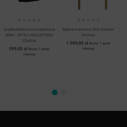
Grzałka Elektryczna Grzejnikowa
Bateria Wannowa Złoto Simplon
B
600W - AF13J1-600 MOTESSI
Omnires
CZARNA
1 009,00 zł
Brutto 1 dzień
599,00 zł
roboczy
Brutto 1 dzień
roboczy