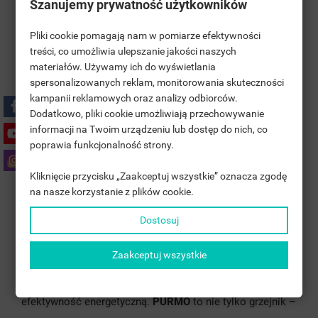
Szanujemy prywatność użytkowników
wyjątkowo wydajny.
Pliki cookie pomagają nam w pomiarze efektywności
Dzięki swojej efektywności energetycznej ogrzewa
treści, co umożliwia ulepszanie jakości naszych
pomieszczenia szybko i skutecznie, zapewniając
materiałów. Używamy ich do wyświetlania
((TITLE))
komfortową temperaturę nawet w najchłodniejsze dni.
ZALOGUJ SIĘ
spersonalizowanych reklam, monitorowania skuteczności
kampanii reklamowych oraz analizy odbiorców.
PURMO to nie tylko element dekoracyjny, ale także
MOJE LISTY ŻYCZEŃ
((LABEL))
Dodatkowo, pliki cookie umożliwiają przechowywanie
MUSISZ BYĆ ZALOGOWANY BY ZAPISAĆ PRODUKTY NA
praktyczne rozwiązanie dla tych, którzy cenią sobie
informacji na Twoim urządzeniu lub dostęp do nich, co
SWOJEJ LIŚCIE ŻYCZEŃ.
wysoką jakość oraz oszczędność energii. Dzięki swojej
poprawia funkcjonalność strony.
add_circle_outline
UTWÓRZ NOWĄ LISTĘ
uniwersalnej kolorystyce i eleganckiemu wykończeniu,
Kliknięcie przycisku „Zaakceptuj wszystkie” oznacza zgodę
((CANCELTEXT))
((LOGINTEXT))
grzejnik
PURMO
doskonale wkomponowuje się w
na nasze korzystanie z plików cookie.
((CANCELTEXT))
((CREATETEXT))
różnorodne aranżacje wnętrz, dodając im nowoczesności
Dostosuj
i stylu.
Zaakceptuj wszystkie
To niezwykły element, który doda charakteru każdemu
pomieszczeniu, jednocześnie dbając o nasze wygody i
efektywność energetyczną.
PURMO
to nie tylko grzejnik –