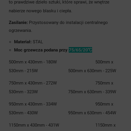
to prawdziwe dzieło sztuki, które sprawi, że wnętrze
nabierze nowego blasku i ciepła.
Zasilanie:
Przystosowany do instalacji centralnego
ogrzewania.
Materiał:
STAL
75/65/20℃
Moc grzewcza podana przy
500mm x 430mm - 180W 500mm x
530mm - 215W 500mm x 630mm - 225W
750mm x 430mm - 272W 750mm x
530mm - 323W 750mm x 630mm - 339W
950mm x 430mm - 334W 950mm x
530mm - 430W 950mm x 630mm - 454W
1150mm x 430mm - 431W 1150mm x