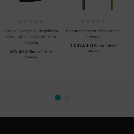
Grzałka Elektryczna Grzejnikowa
Bateria Wannowa Złoto Simplon
B
600W - AF13J1-600 MOTESSI
Omnires
CZARNA
1 009,00 zł
Brutto 1 dzień
599,00 zł
roboczy
Brutto 1 dzień
roboczy