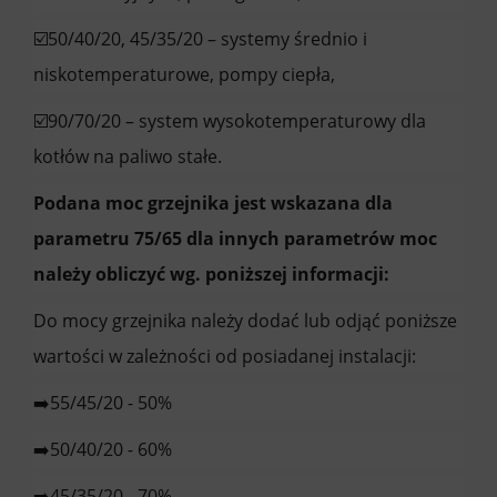
☑️50/40/20, 45/35/20 – systemy średnio i
niskotemperaturowe, pompy ciepła,
☑️90/70/20 – system wysokotemperaturowy dla
kotłów na paliwo stałe.
Podana moc grzejnika jest wskazana dla
parametru 75/65 dla innych parametrów moc
należy obliczyć wg. poniższej informacji:
Do mocy grzejnika należy dodać lub odjąć poniższe
wartości w zależności od posiadanej instalacji:
➡️55/45/20 - 50%
➡️50/40/20 - 60%
➡️45/35/20 - 70%