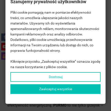
Szanujemy prywatność użytkowników
wyjątkowo wydajny.
Pliki cookie pomagają nam w pomiarze efektywności
Dzięki swojej efektywności energetycznej ogrzewa
treści, co umożliwia ulepszanie jakości naszych
pomieszczenia szybko i skutecznie, zapewniając
materiałów. Używamy ich do wyświetlania
((TITLE))
komfortową temperaturę nawet w najchłodniejsze dni.
ZALOGUJ SIĘ
spersonalizowanych reklam, monitorowania skuteczności
kampanii reklamowych oraz analizy odbiorców.
PURMO to nie tylko element dekoracyjny, ale także
MOJE LISTY ŻYCZEŃ
((LABEL))
Dodatkowo, pliki cookie umożliwiają przechowywanie
MUSISZ BYĆ ZALOGOWANY BY ZAPISAĆ PRODUKTY NA
praktyczne rozwiązanie dla tych, którzy cenią sobie
informacji na Twoim urządzeniu lub dostęp do nich, co
SWOJEJ LIŚCIE ŻYCZEŃ.
wysoką jakość oraz oszczędność energii. Dzięki swojej
poprawia funkcjonalność strony.
add_circle_outline
UTWÓRZ NOWĄ LISTĘ
uniwersalnej kolorystyce i eleganckiemu wykończeniu,
Kliknięcie przycisku „Zaakceptuj wszystkie” oznacza zgodę
((CANCELTEXT))
((LOGINTEXT))
grzejnik
PURMO
doskonale wkomponowuje się w
na nasze korzystanie z plików cookie.
((CANCELTEXT))
((CREATETEXT))
różnorodne aranżacje wnętrz, dodając im nowoczesności
Dostosuj
i stylu.
Zaakceptuj wszystkie
To niezwykły element, który doda charakteru każdemu
pomieszczeniu, jednocześnie dbając o nasze wygody i
efektywność energetyczną.
PURMO
to nie tylko grzejnik –