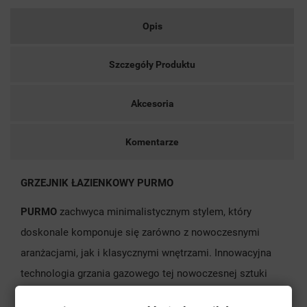
Opis
Szczegóły Produktu
Akcesoria
Komentarze
GRZEJNIK ŁAZIENKOWY PURMO
PURMO
zachwyca minimalistycznym stylem, który
doskonale komponuje się zarówno z nowoczesnymi
aranżacjami, jak i klasycznymi wnętrzami. Innowacyjna
technologia grzania gazowego tej nowoczesnej sztuki
sprawia, że grzejnik jest nie tylko piękny, ale także