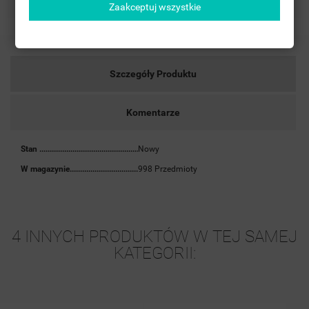
Zaakceptuj wszystkie
Szczegóły Produktu
Komentarze
Stan
Nowy
W magazynie
998 Przedmioty
4 INNYCH PRODUKTÓW W TEJ SAMEJ
KATEGORII: