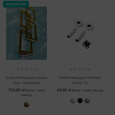
Wysylka24h
Grzejnik Dekoracyjny Modulo
Rozeta Maskująca Podwójna
G
Złoty - Wysyłka24h
Goshe 1/2
769,00 zł
69,00 zł
Brutto 1 dzień
Brutto 1 dzień roboczy
roboczy
Biały
Czarny
Chrom
Crown
połysk
mat
gold