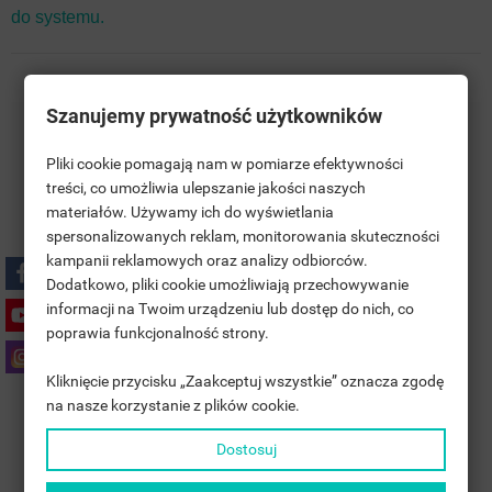
do systemu.
Szanujemy prywatność użytkowników
Darmowa Wysyłka na terenie Polski
Pliki cookie pomagają nam w pomiarze efektywności
treści, co umożliwia ulepszanie jakości naszych
Polski Producent
materiałów. Używamy ich do wyświetlania
((TITLE))
ZALOGUJ SIĘ
spersonalizowanych reklam, monitorowania skuteczności
kampanii reklamowych oraz analizy odbiorców.
MOJE LISTY ŻYCZEŃ
5 Lat GWARANCJI
((LABEL))
Dodatkowo, pliki cookie umożliwiają przechowywanie
MUSISZ BYĆ ZALOGOWANY BY ZAPISAĆ PRODUKTY NA
informacji na Twoim urządzeniu lub dostęp do nich, co
SWOJEJ LIŚCIE ŻYCZEŃ.
poprawia funkcjonalność strony.
Polityka prywatności
add_circle_outline
UTWÓRZ NOWĄ LISTĘ
Kliknięcie przycisku „Zaakceptuj wszystkie” oznacza zgodę
((CANCELTEXT))
((LOGINTEXT))
na nasze korzystanie z plików cookie.
Zasady dostawy
((CANCELTEXT))
((CREATETEXT))
Dostosuj
Zasady zwrotu