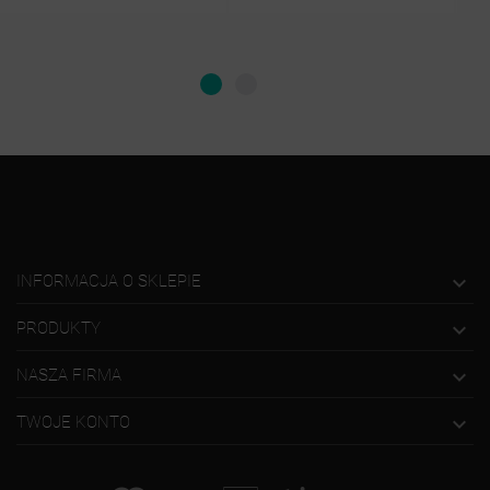

INFORMACJA O SKLEPIE

PRODUKTY

NASZA FIRMA

TWOJE KONTO