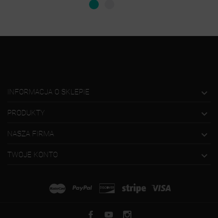

INFORMACJA O SKLEPIE

PRODUKTY

NASZA FIRMA

TWOJE KONTO