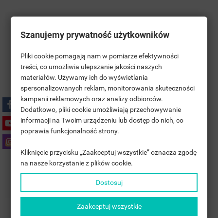
Darmowa Wysyłka na terenie Polski
Szanujemy prywatność użytkowników
Polski Producent
Pliki cookie pomagają nam w pomiarze efektywności
treści, co umożliwia ulepszanie jakości naszych
materiałów. Używamy ich do wyświetlania
((TITLE))
5 Lat GWARANCJI
ZALOGUJ SIĘ
spersonalizowanych reklam, monitorowania skuteczności
kampanii reklamowych oraz analizy odbiorców.
MOJE LISTY ŻYCZEŃ
((LABEL))
Dodatkowo, pliki cookie umożliwiają przechowywanie
MUSISZ BYĆ ZALOGOWANY BY ZAPISAĆ PRODUKTY NA
Polityka prywatności
informacji na Twoim urządzeniu lub dostęp do nich, co
SWOJEJ LIŚCIE ŻYCZEŃ.
poprawia funkcjonalność strony.
add_circle_outline
UTWÓRZ NOWĄ LISTĘ
Zasady dostawy
Kliknięcie przycisku „Zaakceptuj wszystkie” oznacza zgodę
((CANCELTEXT))
((LOGINTEXT))
na nasze korzystanie z plików cookie.
((CANCELTEXT))
((CREATETEXT))
Zasady zwrotu
Dostosuj
Zaakceptuj wszystkie