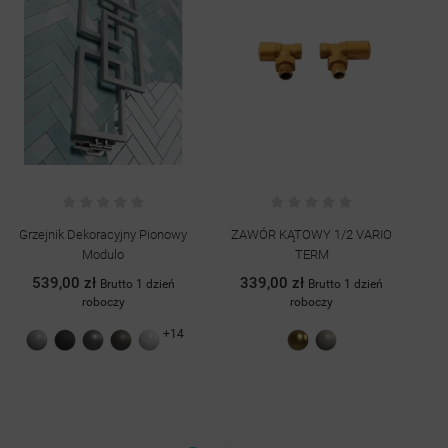
Grzejnik Dekoracyjny Pionowy
ZAWÓR KĄTOWY 1/2 VARIO
Grz
Modulo
TERM
539,00 zł
339,00 zł
Brutto 1 dzień
Brutto 1 dzień
roboczy
roboczy
+14
Szary
Grafit
Antracyt
Quartz
Biały
Crown
Piaskowy
struktura
struktura
II
połysk
gold
struktura
drobinki
drobinki
struktura
drobinki
srebra
srebra
drobinki
srebra
srebra