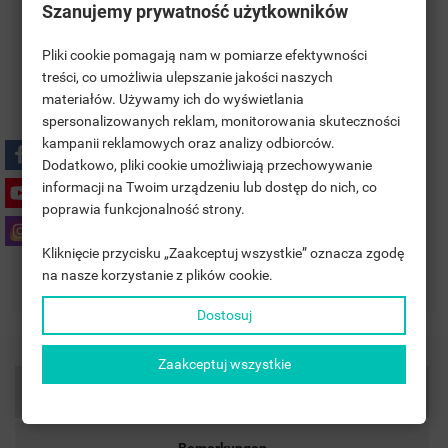
Szanujemy prywatność użytkowników
Pliki cookie pomagają nam w pomiarze efektywności
treści, co umożliwia ulepszanie jakości naszych
materiałów. Używamy ich do wyświetlania
((TITLE))
ANMELDEN
spersonalizowanych reklam, monitorowania skuteczności
kampanii reklamowych oraz analizy odbiorców.
Polityka prywatności
MOJE LISTY ŻYCZEŃ
((LABEL))
Dodatkowo, pliki cookie umożliwiają przechowywanie
SIE MÜSSEN ANGEMELDET SEIN, UM ARTIKEL IHRER
informacji na Twoim urządzeniu lub dostęp do nich, co
WUNSCHLISTE HINZUFÜGEN ZU KÖNNEN.
Zasady dostawy
poprawia funkcjonalność strony.
add_circle_outline
UTWÓRZ NOWĄ LISTĘ
Kliknięcie przycisku „Zaakceptuj wszystkie” oznacza zgodę
((CANCELTEXT))
((LOGINTEXT))
Zasady zwrotu
na nasze korzystanie z plików cookie.
((CANCELTEXT))
((CREATETEXT))
Dostosuj
Zaakceptuj wszystkie
Artikeldetails