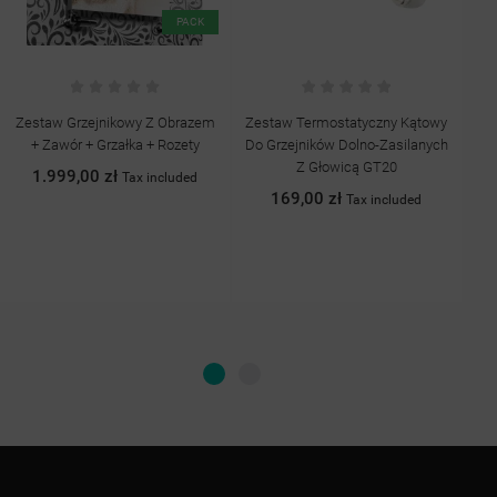
Zestaw Termostatyczny Kątowy
Grzejnik Dekoracyjny BRISE 4
Do Grzejników Dolno-Zasilanych
763,00 zł
Tax included
Z Głowicą GT20
+14
Szary
Grafit
Antracyt
Quartz
Biały
169,00 zł
Tax included
struktura
struktura
II
połysk
struktura