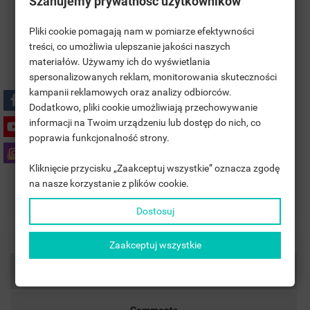
Szanujemy prywatność użytkowników
Pliki cookie pomagają nam w pomiarze efektywności
treści, co umożliwia ulepszanie jakości naszych
materiałów. Używamy ich do wyświetlania
((TITLE))
SIGN IN
spersonalizowanych reklam, monitorowania skuteczności
kampanii reklamowych oraz analizy odbiorców.
MOJE LISTY ŻYCZEŃ
Polityka bezpieczeństwa
((LABEL))
Dodatkowo, pliki cookie umożliwiają przechowywanie
YOU NEED TO BE LOGGED IN TO SAVE PRODUCTS IN YOUR
informacji na Twoim urządzeniu lub dostęp do nich, co
WISHLIST.
poprawia funkcjonalność strony.
Zasady dostawy
add_circle_outline
UTWÓRZ NOWĄ LISTĘ
Kliknięcie przycisku „Zaakceptuj wszystkie” oznacza zgodę
((CANCELTEXT))
((LOGINTEXT))
na nasze korzystanie z plików cookie.
((CANCELTEXT))
((CREATETEXT))
Zasady zwrotu
Dostosuj
Zaakceptuj wszystkie
Product Details