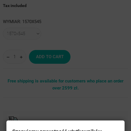
Tax included
WYMIAR: 1570X545
ADD TO CART
Free shipping is available for customers who place an order
over 2599 zł.