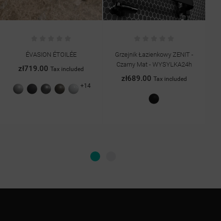
Grzejnik Łazienkowy ZENIT -
Grzejnik Pokojowy Z Obrazem
Zes
Czarny Mat - WYSYLKA24h
Art.29
zł689.00
zł1,299.00
Tax included
Tax included
Czarny
mat