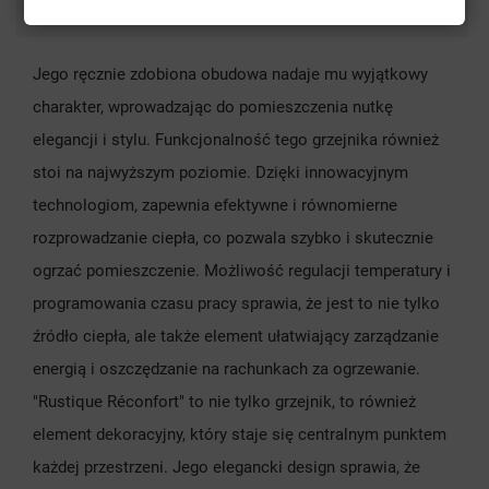
Comments
Jego ręcznie zdobiona obudowa nadaje mu wyjątkowy
charakter, wprowadzając do pomieszczenia nutkę
elegancji i stylu. Funkcjonalność tego grzejnika również
stoi na najwyższym poziomie. Dzięki innowacyjnym
technologiom, zapewnia efektywne i równomierne
rozprowadzanie ciepła, co pozwala szybko i skutecznie
ogrzać pomieszczenie. Możliwość regulacji temperatury i
programowania czasu pracy sprawia, że jest to nie tylko
źródło ciepła, ale także element ułatwiający zarządzanie
energią i oszczędzanie na rachunkach za ogrzewanie.
"Rustique Réconfort" to nie tylko grzejnik, to również
element dekoracyjny, który staje się centralnym punktem
każdej przestrzeni. Jego elegancki design sprawia, że