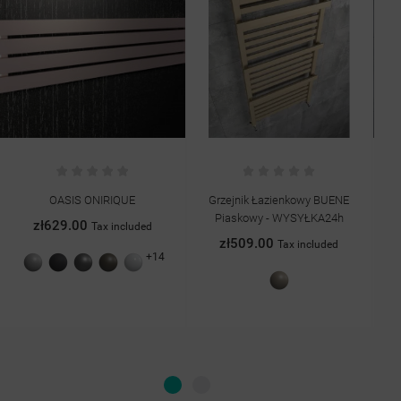
OASIS ONIRIQUE
Grzejnik Łazienkowy BUENE
Piaskowy - WYSYŁKA24h
zł629.00
Tax included
zł509.00
Tax included
+14
Szary
Grafit
Antracyt
Quartz
Biały
struktura
struktura
II
połysk
Piaskowy
struktura
struktura