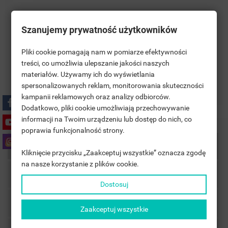
Polityka bezpieczeństwa
Szanujemy prywatność użytkowników
Pliki cookie pomagają nam w pomiarze efektywności
Zasady dostawy
treści, co umożliwia ulepszanie jakości naszych
materiałów. Używamy ich do wyświetlania
((TITLE))
Zasady zwrotu
SIGN IN
spersonalizowanych reklam, monitorowania skuteczności
kampanii reklamowych oraz analizy odbiorców.
MOJE LISTY ŻYCZEŃ
((LABEL))
Dodatkowo, pliki cookie umożliwiają przechowywanie
YOU NEED TO BE LOGGED IN TO SAVE PRODUCTS IN YOUR
informacji na Twoim urządzeniu lub dostęp do nich, co
WISHLIST.
poprawia funkcjonalność strony.
add_circle_outline
UTWÓRZ NOWĄ LISTĘ
Description
Kliknięcie przycisku „Zaakceptuj wszystkie” oznacza zgodę
((CANCELTEXT))
((LOGINTEXT))
na nasze korzystanie z plików cookie.
((CANCELTEXT))
((CREATETEXT))
Product Details
Dostosuj
Accessories
Zaakceptuj wszystkie