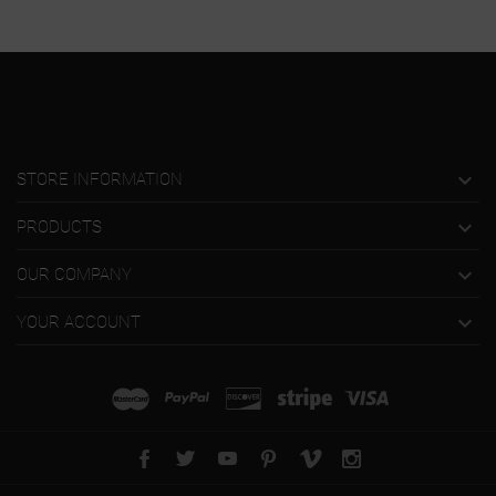

STORE INFORMATION

PRODUCTS

OUR COMPANY

YOUR ACCOUNT