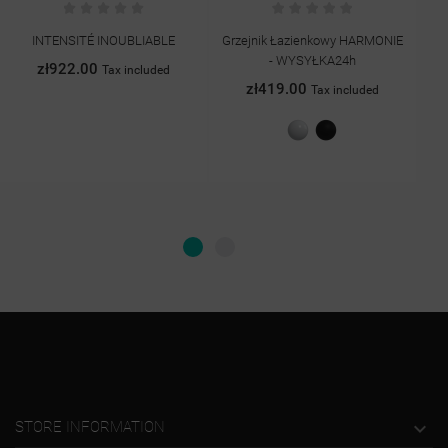
BLE
Grzejnik Łazienkowy HARMONIE
Grzejnik Pokojowy Z Obrazem
- WYSYŁKA24h
Art.8
ed
zł419.00
zł1,299.00
Tax included
Tax included
Biały
Czarny
połysk
mat

STORE INFORMATION