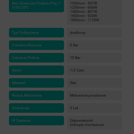
Moc Grzewcza Podana Przy 7
1000mm - 507W
5/65/20℃
1200mm - 666W
1400mm - 807W
1600mm - 924W
1800mm - 1128W
Typ Podłączenia
środkowy
Ciśnienie Robocze
6 Bar
Ciśnienie Próbne
10 Bar
Gwint
1/2 Cala
Materiał
Stal
Rodzaj Malowania
Malowanie proszkowe
Gwarancja
5 Lat
W Zestawie
Odpowietrznik
Uchwyty montażowe