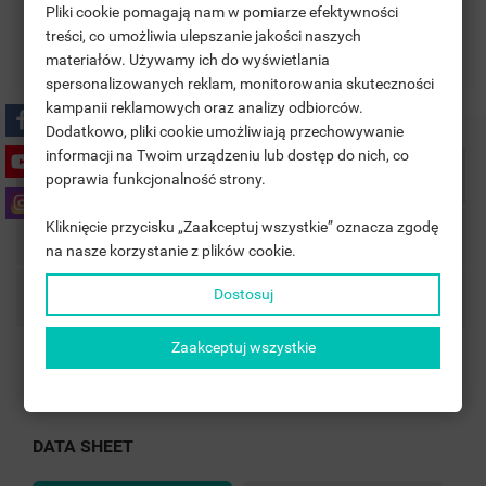
Pliki cookie pomagają nam w pomiarze efektywności
treści, co umożliwia ulepszanie jakości naszych
Zasady zwrotu
materiałów. Używamy ich do wyświetlania
((TITLE))
SIGN IN
spersonalizowanych reklam, monitorowania skuteczności
kampanii reklamowych oraz analizy odbiorców.
MOJE LISTY ŻYCZEŃ
((LABEL))
Dodatkowo, pliki cookie umożliwiają przechowywanie
YOU NEED TO BE LOGGED IN TO SAVE PRODUCTS IN YOUR
informacji na Twoim urządzeniu lub dostęp do nich, co
WISHLIST.
Product Details
poprawia funkcjonalność strony.
add_circle_outline
UTWÓRZ NOWĄ LISTĘ
Kliknięcie przycisku „Zaakceptuj wszystkie” oznacza zgodę
((CANCELTEXT))
((LOGINTEXT))
Accessories
na nasze korzystanie z plików cookie.
((CANCELTEXT))
((CREATETEXT))
Dostosuj
Comments
Zaakceptuj wszystkie
Reference
LUKKA Z WIESZAKAMI 13-
profili
In stock
1000 Items
DATA SHEET