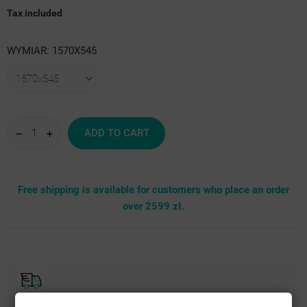
Tax included
WYMIAR: 1570X545
ADD TO CART
Free shipping is available for customers who place an order
over 2599 zł.