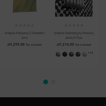
Grzejnik Dekoracyjny Pionowy
Bateria Wannowa Złoto Simplon
G
AMALFI Plus
Omnires
zł1,216.00
zł1,009.00
Tax included
Tax included
+14
Szary
Grafit
Antracyt
Quartz
Biały
struktura
struktura
II
połysk
struktura