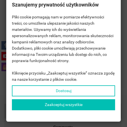
Szanujemy prywatność użytkowników
Pliki cookie pomagają nam w pomiarze efektywności
treści, co umożliwia ulepszanie jakości naszych
materiałów. Używamy ich do wyświetlania
((TITLE))
SIGN IN
spersonalizowanych reklam, monitorowania skuteczności
Polityka bezpieczeństwa
kampanii reklamowych oraz analizy odbiorców.
MOJE LISTY ŻYCZEŃ
((LABEL))
Dodatkowo, pliki cookie umożliwiają przechowywanie
YOU NEED TO BE LOGGED IN TO SAVE PRODUCTS IN YOUR
informacji na Twoim urządzeniu lub dostęp do nich, co
WISHLIST.
Zasady dostawy
poprawia funkcjonalność strony.
add_circle_outline
UTWÓRZ NOWĄ LISTĘ
Kliknięcie przycisku „Zaakceptuj wszystkie” oznacza zgodę
((CANCELTEXT))
((LOGINTEXT))
Zasady zwrotu
na nasze korzystanie z plików cookie.
((CANCELTEXT))
((CREATETEXT))
Dostosuj
Zaakceptuj wszystkie
Product Details