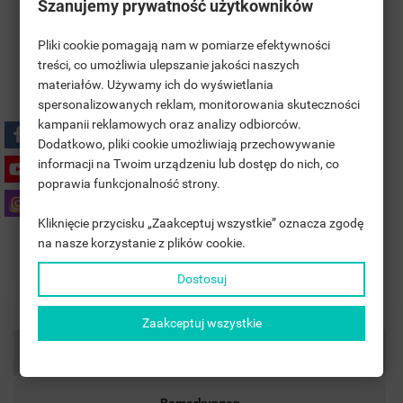
Szanujemy prywatność użytkowników
Pliki cookie pomagają nam w pomiarze efektywności
treści, co umożliwia ulepszanie jakości naszych
materiałów. Używamy ich do wyświetlania
((TITLE))
ANMELDEN
spersonalizowanych reklam, monitorowania skuteczności
kampanii reklamowych oraz analizy odbiorców.
MOJE LISTY ŻYCZEŃ
Polityka prywatności
((LABEL))
Dodatkowo, pliki cookie umożliwiają przechowywanie
SIE MÜSSEN ANGEMELDET SEIN, UM ARTIKEL IHRER
informacji na Twoim urządzeniu lub dostęp do nich, co
WUNSCHLISTE HINZUFÜGEN ZU KÖNNEN.
poprawia funkcjonalność strony.
Zasady dostawy
add_circle_outline
UTWÓRZ NOWĄ LISTĘ
Kliknięcie przycisku „Zaakceptuj wszystkie” oznacza zgodę
((CANCELTEXT))
((LOGINTEXT))
na nasze korzystanie z plików cookie.
Zasady zwrotu
((CANCELTEXT))
((CREATETEXT))
Dostosuj
Zaakceptuj wszystkie
Artikeldetails